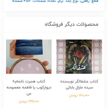
قطع: رقعی، نوع جلد: نرم، تعداد صفحات: 452 صفحه
محصولات دیگر فروشگاه
کتاب عشقالگر نویسنده
کتاب هجرت ناتمام+
ک
سیده مارال بابائی
دیوارکوب یا فاطمه معصومه
س
120,000 تومان
699,000 تومان