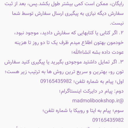
رایگان، ممکن است کمی بیشتر طول بکشد.پس، بعد از ثبت
سفارش دیگه نیازی به پیگیری ارسال سفارش توسط شما
نیست.
۲. اگر کتابی یا کتابهایی که سفارش دادید، موجود نبود،
خودمون بهتون اطلاع میدم ظرف یک تا دو روز تا هزینه
عودت داده بشه انشاءالله؛
۳. اگر تمایل داشتید موجودی بگیرید یا پیگیری کنید سفارش
تون رو، بهترین و سریع ترین روش ها به ترتیب زیر هست؛
اول؛ پیام به شماره تلفن؛ 09165435982
دوم: پیام در دایرکت اینستاگرام؛
@madmolibookshop.ir
سوم؛ پیام به ایتا و روبیکا با شماره تلفن؛
09165435982