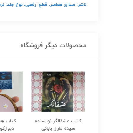
ناشر: صدای معاصر، قطع: رقعی، نوع جلد: نرم، تعد
محصولات دیگر فروشگاه
هجرت ناتمام اثر
کتاب عشقالگر نویسنده
کتاب هج
طفی مدملی
سیده مارال بابائی
دیوارکو