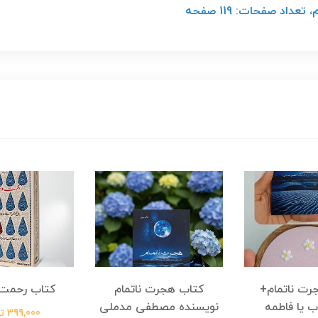
اد صفحات: 119 صفحه
رت ناتمام+
کتاب هجرت ناتمام
کتاب رحمت 
ب یا فاطمه
نویسنده مصطفی مدملی
399,000 تومان