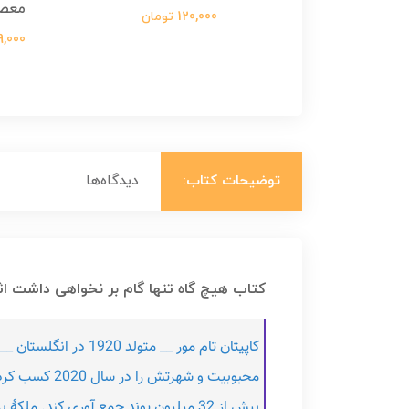
معص
124,000 تومان
120,000 تومان
699,000 ت
توضیحات کتاب:
دیدگاه‌ها
کتاب هیچ گاه تنها گام بر نخواهی داشت اثر
کاپیتان تام مور __
محبوبیت و ش
بیش از 32 میلیون پوند جمع آوری کند. ملکۀ بریتانیا پس از شیوع کرونا به او نشان «سر » اعطا کرد. کاپیتان مور در سال 2021 بر اثر ابتا به کرونا درگذشت.