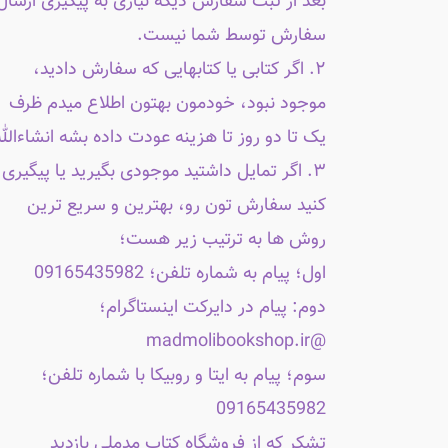
بعد از ثبت سفارش دیگه نیازی به پیگیری ارسال
سفارش توسط شما نیست.
۲. اگر کتابی یا کتابهایی که سفارش دادید،
موجود نبود، خودمون بهتون اطلاع میدم ظرف
یک تا دو روز تا هزینه عودت داده بشه انشاءالله
۳. اگر تمایل داشتید موجودی بگیرید یا پیگیری
کنید سفارش تون رو، بهترین و سریع ترین
روش ها به ترتیب زیر هست؛
اول؛ پیام به شماره تلفن؛ 09165435982
دوم: پیام در دایرکت اینستاگرام؛
@madmolibookshop.ir
سوم؛ پیام به ایتا و روبیکا با شماره تلفن؛
09165435982
تشکر که از فروشگاه کتاب مدملی بازدید