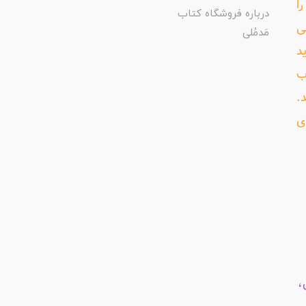
ا
درباره فروشگاه کتاب
ی
مَدمُلی
د
ب
د.
ی
،