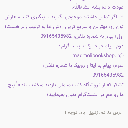
عودت داده بشه انشاءالله؛
۳. اگر تمایل داشتید موجودی بگیرید یا پیگیری کنید سفارش
تون رو، بهترین و سریع ترین روش ها به ترتیب زیر هست؛
اول؛ پیام به شماره تلفن؛ 09165435982
دوم: پیام در دایرکت اینستاگرام؛
@madmolibookshop.ir
سوم؛ پیام به ایتا و روبیکا با شماره تلفن؛
09165435982
تشکر که از فروشگاه کتاب مدملی بازدید میکنید...لطفاً پیج
ما رو هم در اینستاگرام دنبال بفرمایید؛
آدرس ما: قم، زنبیل آباد، کوچه 1