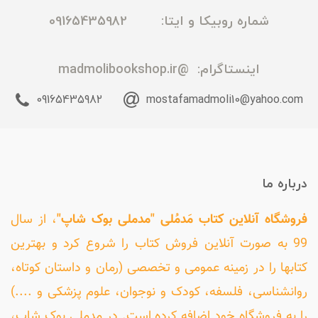
شماره روبیکا و ایتا: 09165435982
اینستاگرام:
@madmolibookshop.ir
09165435982
mostafamadmoli10@yahoo.com
درباره ما
فروشگاه آنلاین کتاب مَدمُلی "مدملی بوک شاپ"
، از سال
99 به صورت آنلاین فروش کتاب را شروع کرد و بهترین
کتابها را در زمینه عمومی و تخصصی (رمان و داستان کوتاه،
روانشناسی، فلسفه، کودک و نوجوان، علوم پزشکی و ....)
را به فروشگاه خود اضافه کرده است. در مدملی بوک شاپ،