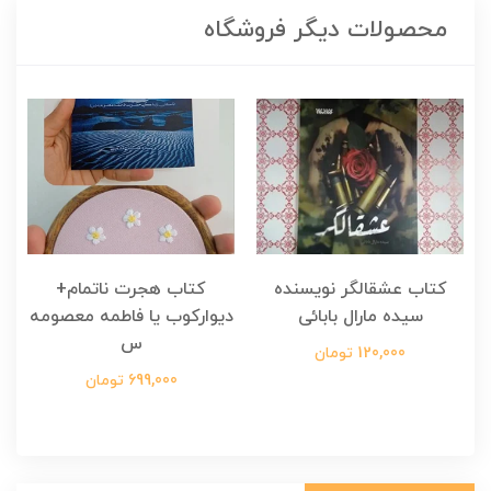
محصولات دیگر فروشگاه
کتاب عشقالگر نویسنده
کتاب هجرت ناتمام+
ک
سیده مارال بابائی
دیوارکوب یا فاطمه معصومه
س
120,000 تومان
699,000 تومان