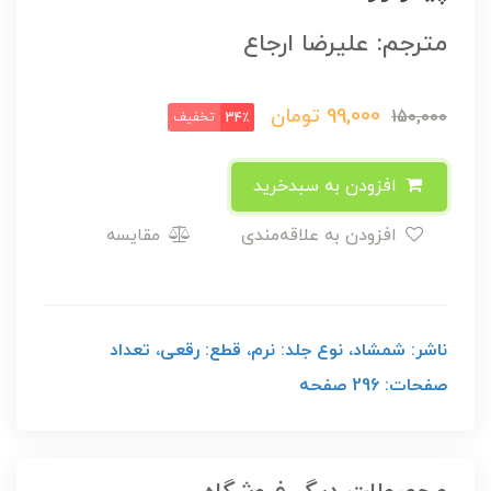
مترجم: علیرضا ارجاع
99,000
تومان
150,000
تخفیف
34٪
افزودن به سبدخرید
افزودن به علاقه‌مندی
مقایسه
ناشر: شمشاد، نوع جلد: نرم، قطع: رقعی، تعداد
صفحات: 296 صفحه