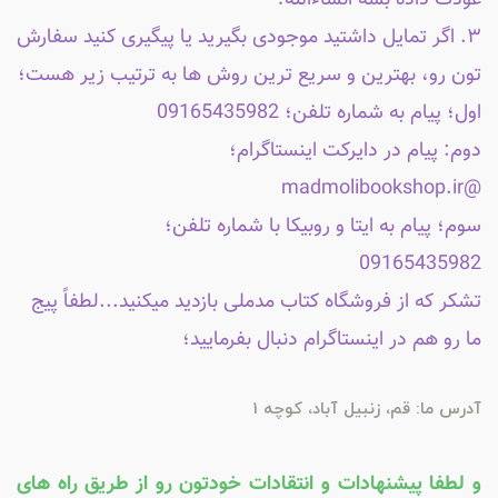
۳. اگر تمایل داشتید موجودی بگیرید یا پیگیری کنید سفارش
تون رو، بهترین و سریع ترین روش ها به ترتیب زیر هست؛
اول؛ پیام به شماره تلفن؛ 09165435982
دوم: پیام در دایرکت اینستاگرام؛
@madmolibookshop.ir
سوم؛ پیام به ایتا و روبیکا با شماره تلفن؛
09165435982
تشکر که از فروشگاه کتاب مدملی بازدید میکنید...لطفاً پیج
ما رو هم در اینستاگرام دنبال بفرمایید؛
آدرس ما: قم، زنبیل آباد، کوچه 1
و لطفا پیشنهادات و انتقادات خودتون رو از طریق راه های