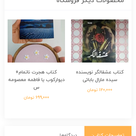
محصولات دیگر فروشگاه
کتاب عشقالگر نویسنده
کتاب هجرت ناتمام+
ک
سیده مارال بابائی
دیوارکوب یا فاطمه معصومه
س
120,000 تومان
699,000 تومان
توضیحات کتاب:
دیدگاه‌ها