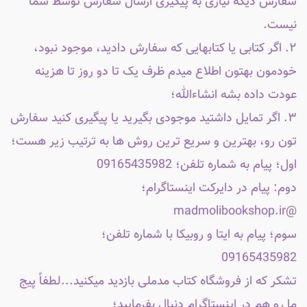
سفارش دیگه نیازی به پیگیری ارسال سفارش توسط شما
نیست.
۲. اگر کتابی یا کتابهایی که سفارش دادید، موجود نبود،
خودمون بهتون اطلاع میدم ظرف یک تا دو روز تا هزینه
عودت داده بشه انشاءالله؛
۳. اگر تمایل داشتید موجودی بگیرید یا پیگیری کنید سفارش
تون رو، بهترین و سریع ترین روش ها به ترتیب زیر هست؛
اول؛ پیام به شماره تلفن؛ 09165435982
دوم: پیام در دایرکت اینستاگرام؛
@madmolibookshop.ir
سوم؛ پیام به ایتا و روبیکا با شماره تلفن؛
09165435982
تشکر که از فروشگاه کتاب مدملی بازدید میکنید...لطفاً پیج
ما رو هم در اینستاگرام دنبال بفرمایید؛