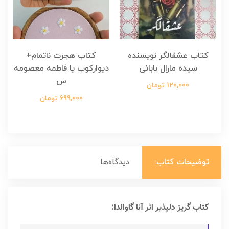
کتاب عشقالگر نویسنده
کتاب هجرت ناتمام+
ک
سیده مارال بابائی
دیوارکوب یا فاطمه معصومه
س
120,000 تومان
699,000 تومان
توضیحات کتاب:
دیدگاه‌ها
کتاب گریز دلپذیر اثر آنا گاوالدا: