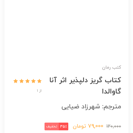
کتب رمان
کتاب گریز دلپذیر اثر آنا
گاوالدا
از 1
مترجم: شهرزاد ضیایی
79,000
تومان
120,000
تخفیف
35٪