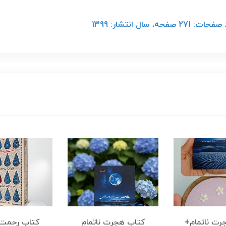
ل انتشار: 1399
رت ناتمام+
کتاب هجرت ناتمام
کتاب رحمت 