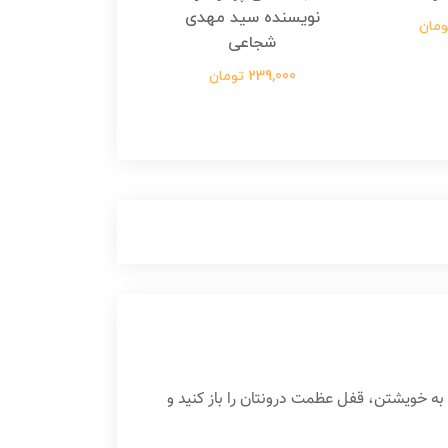
نویسنده سید مهدی
نویسنده زینب عرفا
شجاعی
299,000 تومان
239,000 تومان
ه خویشتن، قفل عظمت درونتان را باز کنید و