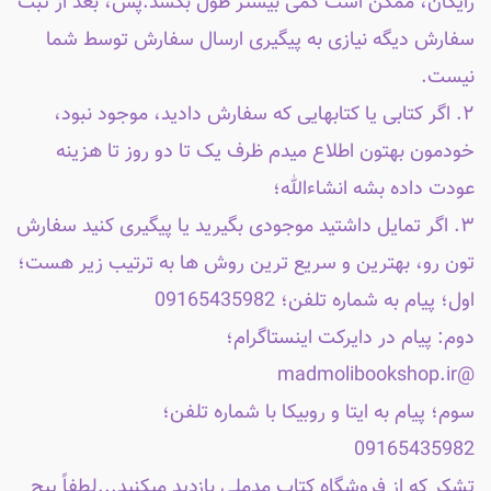
رایگان، ممکن است کمی بیشتر طول بکشد.پس، بعد از ثبت
سفارش دیگه نیازی به پیگیری ارسال سفارش توسط شما
نیست.
۲. اگر کتابی یا کتابهایی که سفارش دادید، موجود نبود،
خودمون بهتون اطلاع میدم ظرف یک تا دو روز تا هزینه
عودت داده بشه انشاءالله؛
۳. اگر تمایل داشتید موجودی بگیرید یا پیگیری کنید سفارش
تون رو، بهترین و سریع ترین روش ها به ترتیب زیر هست؛
اول؛ پیام به شماره تلفن؛ 09165435982
دوم: پیام در دایرکت اینستاگرام؛
@madmolibookshop.ir
سوم؛ پیام به ایتا و روبیکا با شماره تلفن؛
09165435982
تشکر که از فروشگاه کتاب مدملی بازدید میکنید...لطفاً پیج