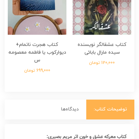
کتاب عشقالگر نویسنده
کتاب هجرت ناتمام+
ک
سیده مارال بابائی
دیوارکوب یا فاطمه معصومه
س
120,000 تومان
699,000 تومان
توضیحات کتاب:
دیدگاه‌ها
کتاب معرکه عشق و خون اثر مریم بصیری: