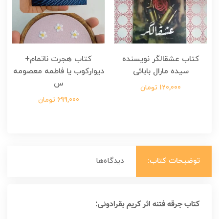
کتاب عشقالگر نویسنده
کتاب هجرت ناتمام+
ک
سیده مارال بابائی
دیوارکوب یا فاطمه معصومه
س
120,000 تومان
699,000 تومان
توضیحات کتاب:
دیدگاه‌ها
کتاب جرقه فتنه اثر کریم بقرادونی: