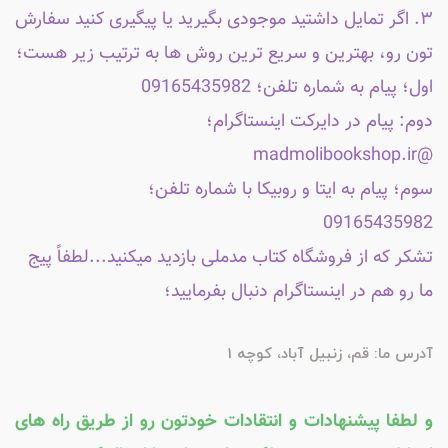
۳. اگر تمایل داشتید موجودی بگیرید یا پیگیری کنید سفارش
تون رو، بهترین و سریع ترین روش ها به ترتیب زیر هست؛
اول؛ پیام به شماره تلفن؛ 09165435982
دوم: پیام در دایرکت اینستاگرام؛
@madmolibookshop.ir
سوم؛ پیام به ایتا و روبیکا با شماره تلفن؛
09165435982
تشکر که از فروشگاه کتاب مدملی بازدید میکنید...لطفاً پیج
ما رو هم در اینستاگرام دنبال بفرمایید؛
آدرس ما: قم، زنبیل آباد، کوچه 1
و لطفا پیشنهادات و انتقادات خودتون رو از طریق راه های