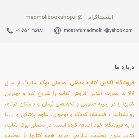
اینستاگرام:
@madmolibookshop.ir
09165435982
mostafamadmoli10@yahoo.com
درباره ما
فروشگاه آنلاین کتاب مَدمُلی "مدملی بوک شاپ"
، از سال
99 به صورت آنلاین فروش کتاب را شروع کرد و بهترین
کتابها را در زمینه عمومی و تخصصی (رمان و داستان کوتاه،
روانشناسی، فلسفه، کودک و نوجوان، علوم پزشکی و ....)
را به فروشگاه خود اضافه کرده است. در مدملی بوک شاپ،
کتاب بدون تخفیف نداریم، خرید همه کتابها با تخفیف