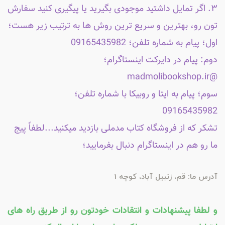
۳. اگر تمایل داشتید موجودی بگیرید یا پیگیری کنید سفارش
تون رو، بهترین و سریع ترین روش ها به ترتیب زیر هست؛
اول؛ پیام به شماره تلفن؛ 09165435982
دوم: پیام در دایرکت اینستاگرام؛
@madmolibookshop.ir
سوم؛ پیام به ایتا و روبیکا با شماره تلفن؛
09165435982
تشکر که از فروشگاه کتاب مدملی بازدید میکنید...لطفاً پیج
ما رو هم در اینستاگرام دنبال بفرمایید؛
آدرس ما: قم، زنبیل آباد، کوچه 1
و لطفا پیشنهادات و انتقادات خودتون رو از طریق راه های