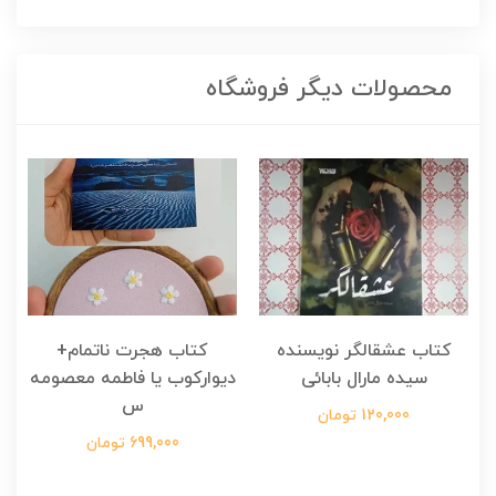
محصولات دیگر فروشگاه
کتاب عشقالگر نویسنده
کتاب هجرت ناتمام+
ک
سیده مارال بابائی
دیوارکوب یا فاطمه معصومه
س
120,000 تومان
699,000 تومان