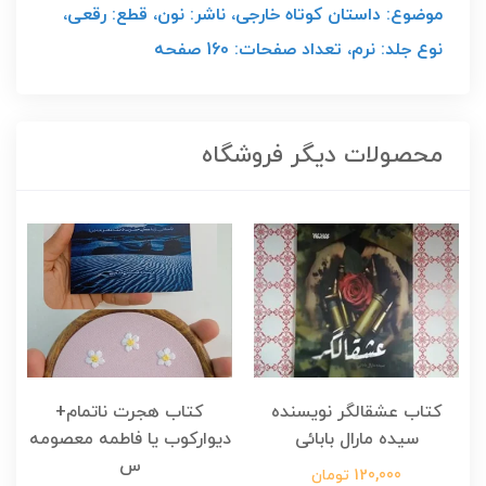
موضوع: داستان کوتاه خارجی، ناشر: نون، قطع: رقعی،
نوع جلد: نرم، تعداد صفحات: 160 صفحه
محصولات دیگر فروشگاه
کتاب عشقالگر نویسنده
کتاب هجرت ناتمام+
ک
سیده مارال بابائی
دیوارکوب یا فاطمه معصومه
س
120,000 تومان