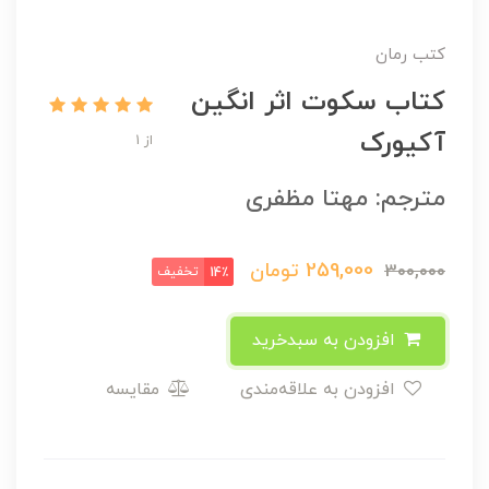
کتب رمان
کتاب سکوت اثر انگین
آکیورک
از 1
مترجم: مهتا مظفری
259,000
تومان
300,000
تخفیف
14٪
افزودن به سبدخرید
افزودن به علاقه‌مندی
مقایسه