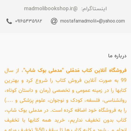
اینستاگرام:
@madmolibookshop.ir
09165435982
mostafamadmoli10@yahoo.com
درباره ما
فروشگاه آنلاین کتاب مَدمُلی "مدملی بوک شاپ"
، از سال
99 به صورت آنلاین فروش کتاب را شروع کرد و بهترین
کتابها را در زمینه عمومی و تخصصی (رمان و داستان کوتاه،
روانشناسی، فلسفه، کودک و نوجوان، علوم پزشکی و ....)
را به فروشگاه خود اضافه کرده است. در مدملی بوک شاپ،
کتاب بدون تخفیف نداریم، خرید همه کتابها با تخفیف
انجام می شود و کلیه کتاب ها تا سقف 50% تخفیف ویژه و