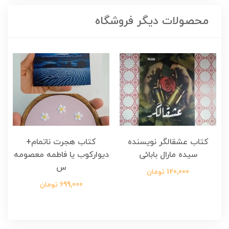
محصولات دیگر فروشگاه
کتاب عشقالگر نویسنده
کتاب هجرت ناتمام+
ک
سیده مارال بابائی
دیوارکوب یا فاطمه معصومه
س
120,000 تومان
699,000 تومان