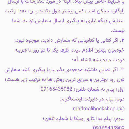
یا شرایط خاص پیش بیاد. البته در مورد سفارشات با ارسال
رایگان، ممکن است کمی بیشتر طول بکشد.پس، بعد از ثبت
سفارش دیگه نیازی به پیگیری ارسال سفارش توسط شما
نیست.
۲. اگر کتابی یا کتابهایی که سفارش دادید، موجود نبود،
خودمون بهتون اطلاع میدم ظرف یک تا دو روز تا هزینه
عودت داده بشه انشاءالله؛
۳. اگر تمایل داشتید موجودی بگیرید یا پیگیری کنید سفارش
تون رو، بهترین و سریع ترین روش ها به ترتیب زیر هست؛
اول؛ پیام به شماره تلفن؛ 09165435982
دوم: پیام در دایرکت اینستاگرام؛
@madmolibookshop.ir
سوم؛ پیام به ایتا و روبیکا با شماره تلفن؛
09165435982