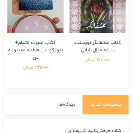
کتاب عشقالگر نویسنده
کتاب هجرت ناتمام+
ک
سیده مارال بابائی
دیوارکوب یا فاطمه معصومه
س
120,000 تومان
699,000 تومان
توضیحات کتاب:
دیدگاه‌ها
کتاب چرخش کلید اثر روث ور: