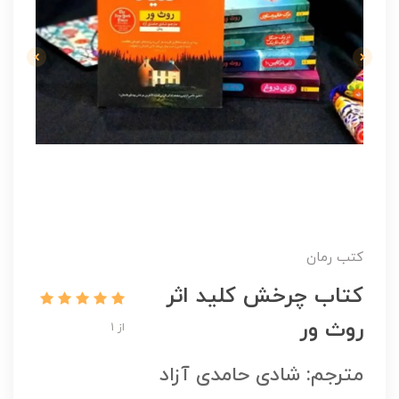
کتب رمان
کتاب چرخش کلید اثر
روث ور
از 1
مترجم: شادی حامدی آزاد