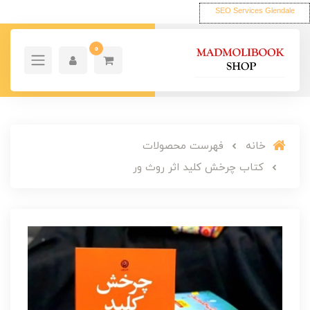
SEO Services Glendale
0
خانه
فهرست محصولات
کتاب چرخش کلید اثر روث ور