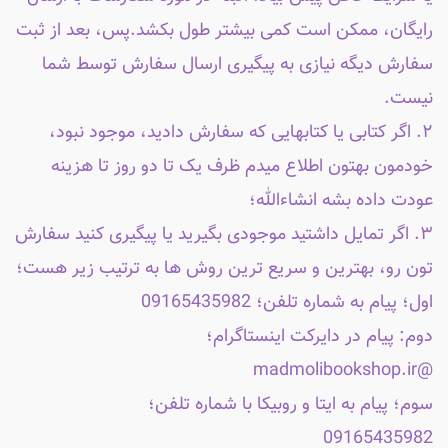
رایگان، ممکن است کمی بیشتر طول بکشد.پس، بعد از ثبت
سفارش دیگه نیازی به پیگیری ارسال سفارش توسط شما
نیست.
۲. اگر کتابی یا کتابهایی که سفارش دادید، موجود نبود،
خودمون بهتون اطلاع میدم ظرف یک تا دو روز تا هزینه
عودت داده بشه انشاءالله؛
۳. اگر تمایل داشتید موجودی بگیرید یا پیگیری کنید سفارش
تون رو، بهترین و سریع ترین روش ها به ترتیب زیر هست؛
اول؛ پیام به شماره تلفن؛ 09165435982
دوم: پیام در دایرکت اینستاگرام؛
@madmolibookshop.ir
سوم؛ پیام به ایتا و روبیکا با شماره تلفن؛
09165435982