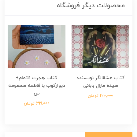
محصولات دیگر فروشگاه
کتاب عشقالگر نویسنده
کتاب هجرت ناتمام+
ک
سیده مارال بابائی
دیوارکوب یا فاطمه معصومه
س
120,000 تومان
699,000 تومان