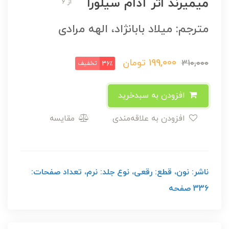
میمیرند اثر آدام سیلورا
از 6
مترجم: میلاد بابانژاد، الهه مرادی
199,000
تومان
310,000
تخفیف
36٪
افزودن به سبدخرید
افزودن به علاقه‌مندی
مقایسه
ناشر: نون، قطع: رقعی، نوع جلد: نرم، تعداد صفحات:
336 صفحه