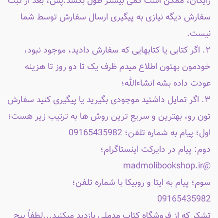
رایگان، ممکن است کمی بیشتر طول بکشد.پس، بعد از ثبت
سفارش دیگه نیازی به پیگیری ارسال سفارش توسط شما
نیست.
۲. اگر کتابی یا کتابهایی که سفارش دادید، موجود نبود،
خودمون بهتون اطلاع میدم ظرف یک تا دو روز تا هزینه
عودت داده بشه انشاءالله؛
۳. اگر تمایل داشتید موجودی بگیرید یا پیگیری کنید سفارش
تون رو، بهترین و سریع ترین روش ها به ترتیب زیر هست؛
اول؛ پیام به شماره تلفن؛ 09165435982
دوم: پیام در دایرکت اینستاگرام؛
@madmolibookshop.ir
سوم؛ پیام به ایتا و روبیکا با شماره تلفن؛
09165435982
تشکر که از فروشگاه کتاب مدملی بازدید میکنید...لطفاً پیج