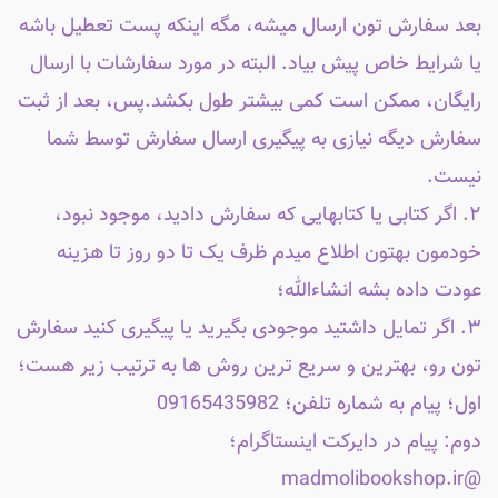
بعد سفارش تون ارسال میشه، مگه اینکه پست تعطیل باشه
یا شرایط خاص پیش بیاد. البته در مورد سفارشات با ارسال
رایگان، ممکن است کمی بیشتر طول بکشد.پس، بعد از ثبت
سفارش دیگه نیازی به پیگیری ارسال سفارش توسط شما
نیست.
۲. اگر کتابی یا کتابهایی که سفارش دادید، موجود نبود،
خودمون بهتون اطلاع میدم ظرف یک تا دو روز تا هزینه
عودت داده بشه انشاءالله؛
۳. اگر تمایل داشتید موجودی بگیرید یا پیگیری کنید سفارش
تون رو، بهترین و سریع ترین روش ها به ترتیب زیر هست؛
اول؛ پیام به شماره تلفن؛ 09165435982
دوم: پیام در دایرکت اینستاگرام؛
@madmolibookshop.ir