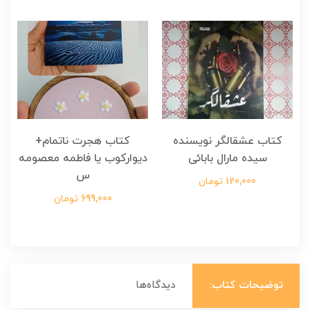
کتاب عشقالگر نویسنده
کتاب هجرت ناتمام+
ک
سیده مارال بابائی
دیوارکوب یا فاطمه معصومه
س
120,000 تومان
699,000 تومان
توضیحات کتاب:
دیدگاه‌ها