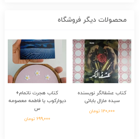
محصولات دیگر فروشگاه
کتاب عشقالگر نویسنده
کتاب هجرت ناتمام+
ک
سیده مارال بابائی
دیوارکوب یا فاطمه معصومه
س
120,000 تومان
699,000 تومان