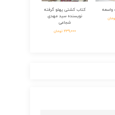
واسعه
کتاب کشتی پهلو گرفته
کتاب رسول مولت
نویسنده سید مهدی
نویسنده زینب عرفا
شجاعی
299,000 تومان
239,000 تومان