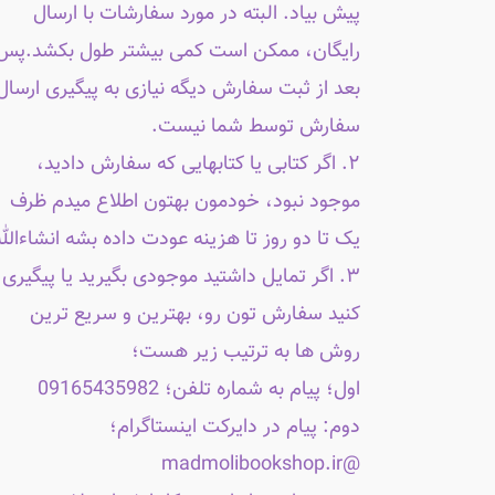
پیش بیاد. البته در مورد سفارشات با ارسال
رایگان، ممکن است کمی بیشتر طول بکشد.پس
بعد از ثبت سفارش دیگه نیازی به پیگیری ارسال
سفارش توسط شما نیست.
۲. اگر کتابی یا کتابهایی که سفارش دادید،
موجود نبود، خودمون بهتون اطلاع میدم ظرف
یک تا دو روز تا هزینه عودت داده بشه انشاءالله
۳. اگر تمایل داشتید موجودی بگیرید یا پیگیری
کنید سفارش تون رو، بهترین و سریع ترین
روش ها به ترتیب زیر هست؛
اول؛ پیام به شماره تلفن؛ 09165435982
دوم: پیام در دایرکت اینستاگرام؛
@madmolibookshop.ir