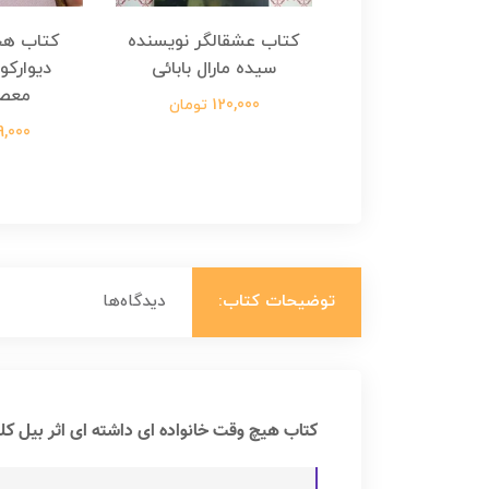
هجرت ناتمام اثر
کتاب عشقالگر نویسنده
کتاب هج
طفی مدملی
سیده مارال بابائی
دیوارکو
معص
124,000 تومان
120,000 تومان
699,000 ت
توضیحات کتاب:
دیدگاه‌ها
کتاب هیچ وقت خانواده ای داشته ای اثر بیل کل