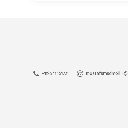
09165435982
mostafamadmoli10@