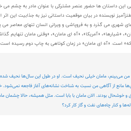
می این داستان ها حضور عنصر مشترکی با عنوان مادر به چشم می خ
طنزآمیز نویسنده در بیان موقعیت داستانی نیز به جذابیت این اثر 
ی شهری می گذرد و به فروپاشی و ویرانی انسان تنهای معاصر می پرد
»، «شیارها»، «آمریکا»، «آه ای مامان»، «وقتی مامان تنهایم گذاشت م
لکه» است. «آه ای مامان» در زمان کوتاهی به چاپ دوم رسیده است.
ا که من می‌بینم، مامان خیلی نحیف است. او در طول این سال‌ها نحیف شده‌
این‌ها مانع از آگاهی من نسبت به شناخت نشانه‌های آغاز فاجعه نمی‌شود. خب
شق و خوشحال بودند. الان مامان با بابا است. مثل همیشه، حالا چشمان مامان
ه‌ها و کنار چاه‌های نفت و گاز کار کرد؟