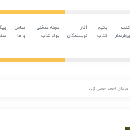
کتب
پکیج
آثار
مجله مَدمُلی
تماس
پیگ
پرطرفدار
کتاب
نویسندگان
بوک شاپ
با ما
سفا
مامان احمد حسن زاده