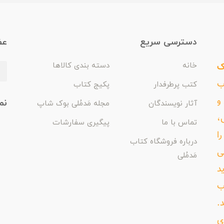
دسترسی سریع
عض
ک
خانه
دسته بندی کالاها
اب
کتب پرطرفدار
پکیج کتاب
و
نم
آثار نویسندگان
مجله مَدمُلی بوک شاپ
،
تماس با ما
پیگیری سفارشات
ا
درباره فروشگاه کتاب
ی
مَدمُلی
د
ب
د.
ی