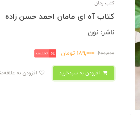
کتب رمان
کتاب آه ای مامان احمد حسن زاده
ناشر: نون
189,000
تومان
200,000
تخفیف
6٪
افزودن به سبدخرید
افزودن به علاقه‌مندی