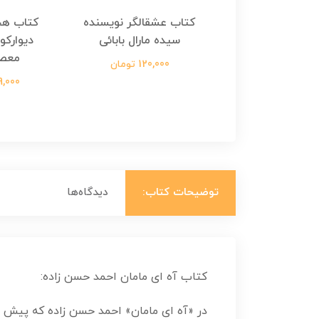
هجرت ناتمام اثر
کتاب عشقالگر نویسنده
کتاب هج
طفی مدملی
سیده مارال بابائی
دیوارکو
معص
124,000 تومان
120,000 تومان
699,000 ت
توضیحات کتاب:
دیدگاه‌ها
کتاب آه ای مامان احمد حسن زاده:
در «آه ای مامان» احمد حسن زاده که پیش از