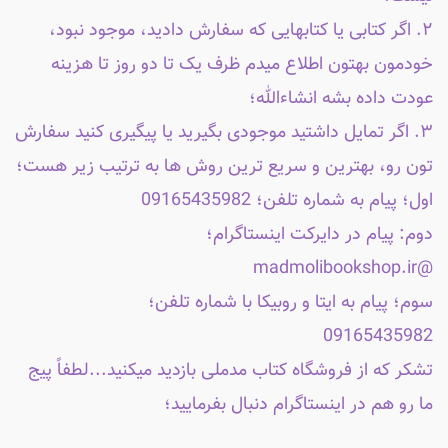
۲. اگر کتابی یا کتابهایی که سفارش دادید، موجود نبود،
خودمون بهتون اطلاع میدم ظرف یک تا دو روز تا هزینه
عودت داده بشه انشاءالله؛
۳. اگر تمایل داشتید موجودی بگیرید یا پیگیری کنید سفارش
تون رو، بهترین و سریع ترین روش ها به ترتیب زیر هست؛
اول؛ پیام به شماره تلفن؛ 09165435982
دوم: پیام در دایرکت اینستاگرام؛
@madmolibookshop.ir
سوم؛ پیام به ایتا و روبیکا با شماره تلفن؛
09165435982
تشکر که از فروشگاه کتاب مدملی بازدید میکنید...لطفاً پیج
ما رو هم در اینستاگرام دنبال بفرمایید؛