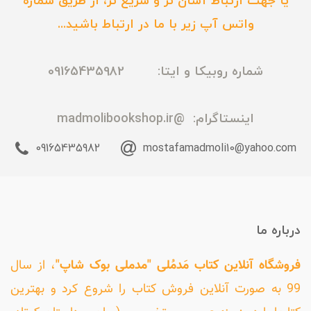
یا جهت ارتباط آسان تر و سریع تر، از طریق شماره
واتس آپ زیر با ما در ارتباط باشید...
شماره روبیکا و ایتا: 09165435982
اینستاگرام:
@madmolibookshop.ir
09165435982
mostafamadmoli10@yahoo.com
درباره ما
فروشگاه آنلاین کتاب مَدمُلی "مدملی بوک شاپ"
، از سال
99 به صورت آنلاین فروش کتاب را شروع کرد و بهترین