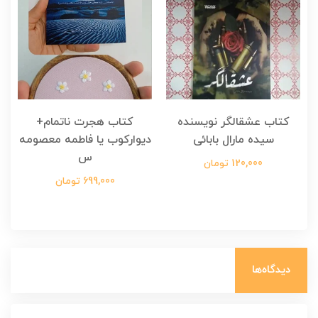
کتاب عشقالگر نویسنده
کتاب هجرت ناتمام+
ک
سیده مارال بابائی
دیوارکوب یا فاطمه معصومه
س
120,000 تومان
699,000 تومان
دیدگاه‌ها