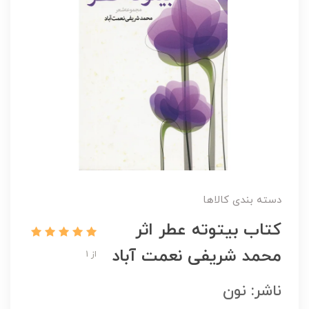
دسته بندی کالاها
کتاب بیتوته عطر اثر
محمد شریفی نعمت آباد
از 1
ناشر: نون