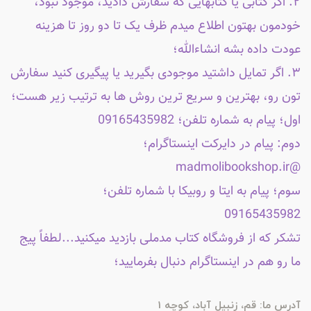
۲. اگر کتابی یا کتابهایی که سفارش دادید، موجود نبود،
خودمون بهتون اطلاع میدم ظرف یک تا دو روز تا هزینه
عودت داده بشه انشاءالله؛
۳. اگر تمایل داشتید موجودی بگیرید یا پیگیری کنید سفارش
تون رو، بهترین و سریع ترین روش ها به ترتیب زیر هست؛
اول؛ پیام به شماره تلفن؛ 09165435982
دوم: پیام در دایرکت اینستاگرام؛
@madmolibookshop.ir
سوم؛ پیام به ایتا و روبیکا با شماره تلفن؛
09165435982
تشکر که از فروشگاه کتاب مدملی بازدید میکنید...لطفاً پیج
ما رو هم در اینستاگرام دنبال بفرمایید؛
آدرس ما: قم، زنبیل آباد، کوچه 1