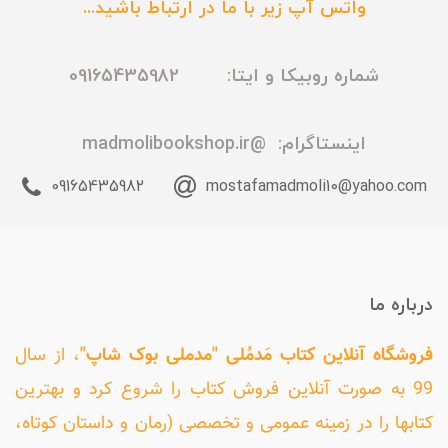
واتس آپ زیر با ما در ارتباط باشید...
شماره روبیکا و ایتا: 09165435982
اینستاگرام:
@madmolibookshop.ir
09165435982
mostafamadmoli10@yahoo.com
درباره ما
فروشگاه آنلاین کتاب مَدمُلی "مدملی بوک شاپ"
، از سال
99 به صورت آنلاین فروش کتاب را شروع کرد و بهترین
کتابها را در زمینه عمومی و تخصصی (رمان و داستان کوتاه،