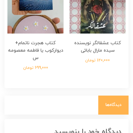
کتاب عشقالگر نویسنده
کتاب هجرت ناتمام+
ک
سیده مارال بابائی
دیوارکوب یا فاطمه معصومه
س
120,000 تومان
699,000 تومان
دیدگاه‌ها
دیدگاه خود را بنویسید