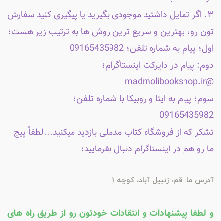
۳. اگر تمایل داشتید موجودی بگیرید یا پیگیری کنید سفارش
تون رو، بهترین و سریع ترین روش ها به ترتیب زیر هست؛
اول؛ پیام به شماره تلفن؛ 09165435982
دوم: پیام در دایرکت اینستاگرام؛
@madmolibookshop.ir
سوم؛ پیام به ایتا و روبیکا با شماره تلفن؛
09165435982
تشکر که از فروشگاه کتاب مدملی بازدید میکنید...لطفاً پیج
ما رو هم در اینستاگرام دنبال بفرمایید؛
آدرس ما: قم، زنبیل آباد، کوچه 1
و لطفا پیشنهادات و انتقادات خودتون رو از طریق راه های