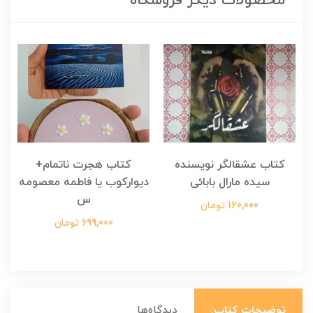
محصولات دیگر فروشگاه
کتاب عشقالگر نویسنده
کتاب هجرت ناتمام+
ک
سیده مارال بابائی
دیوارکوب یا فاطمه معصومه
س
120,000 تومان
699,000 تومان
توضیحات کتاب:
دیدگاه‌ها