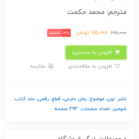
مترجم: محمد حکمت
115,000
تومان
165,000
تخفیف
31٪
افزودن به سبدخرید
افزودن به علاقه‌مندی
مقایسه
ناشر: نون، موضوع: رمان خارجی، قطع: رقعی، جلد کتاب:
شومیز، تعداد صفحات: 293 صفحه