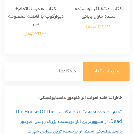
کتاب عشقالگر نویسنده
کتاب هجرت ناتمام+
ک
سیده مارال بابائی
دیوارکوب یا فاطمه معصومه
س
120,000 تومان
699,000 تومان
توضیحات کتاب:
دیدگاه‌ها
خاطرات خانه اموات اثر فئودور داستایوفسکی:
"خاطرات خانه اموات" با نام انگلیسی The House Of The
Dead، از مشهورترین آثار نویسنده بزرگ روسی، فئودور
داستایوفسکی است. از برجسته ترین عوامل شهرت