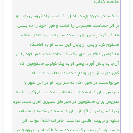
خلاصه کتاب:
«الكساندر بتروویچ» در اصل یك نجیب‌زادة روسی بود. او
بر اثر حسادت، همسرش را كشت و فورا خود را به پلیس
معرفی كرد. پلیس او را به ده سال حبس با اعمال شاقه
محكوم كرد و پس از پایان این مدت او به اقامتگاه
محكومین واقع در شهر «ك» فرستاده شد تا عمر خود را در
آن‌جا به پایان آورد. یعنی او به یك كولونی محكومین، كه
كمی دورتر از شهر واقع شده بود، تعلق داشت، اما
می‌توانست در شهر «ك» به سر برد. او در این شهر با
تدریس زبان فرانسه و... لقمه‌نانی به دست می‌آورد. البته
تدریس برای محكومین در شهرهای سیبری امری بعید، نبود
زیرا كسی غیر از آنها از زبان فرانسه و رشته‌های مختلف
تعلیم و تربیت اطلاعی نداشت. خاطرات خانة اموات، اثر
داستایوسكی به سرگذشت ده سالة الكساندر پتروویچ در