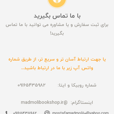
با ما تماس بگیرید
برای ثبت سفارش و یا مشاوره می توانید با ما تماس
بگیرید!
یا جهت ارتباط آسان تر و سریع تر، از طریق شماره
واتس آپ زیر با ما در ارتباط باشید...
شماره روبیکا و ایتا: 09165435982
اینستاگرام:
@madmolibookshop.ir
09165435982
mostafamadmoli10@yahoo.com