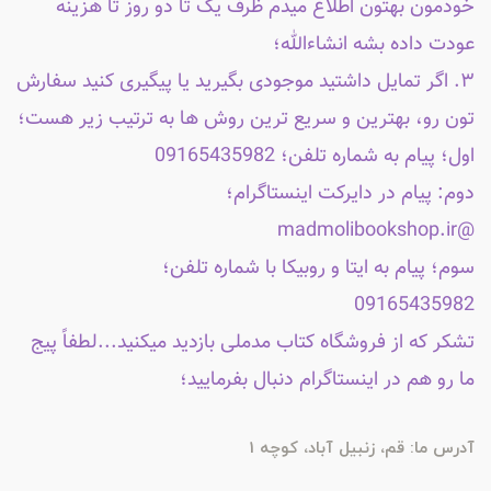
خودمون بهتون اطلاع میدم ظرف یک تا دو روز تا هزینه
عودت داده بشه انشاءالله؛
۳. اگر تمایل داشتید موجودی بگیرید یا پیگیری کنید سفارش
تون رو، بهترین و سریع ترین روش ها به ترتیب زیر هست؛
اول؛ پیام به شماره تلفن؛ 09165435982
دوم: پیام در دایرکت اینستاگرام؛
@madmolibookshop.ir
سوم؛ پیام به ایتا و روبیکا با شماره تلفن؛
09165435982
تشکر که از فروشگاه کتاب مدملی بازدید میکنید...لطفاً پیج
ما رو هم در اینستاگرام دنبال بفرمایید؛
آدرس ما: قم، زنبیل آباد، کوچه 1