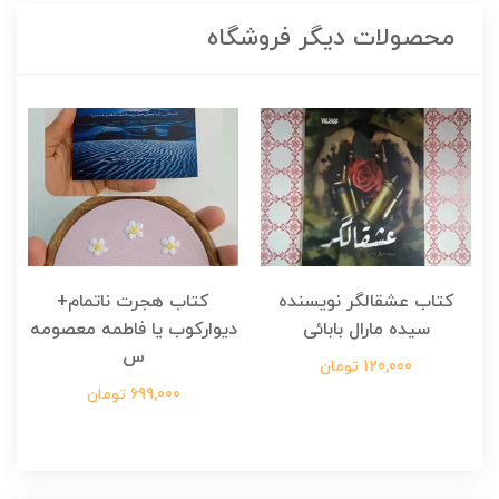
محصولات دیگر فروشگاه
کتاب عشقالگر نویسنده
کتاب هجرت ناتمام+
ک
سیده مارال بابائی
دیوارکوب یا فاطمه معصومه
س
120,000 تومان
699,000 تومان