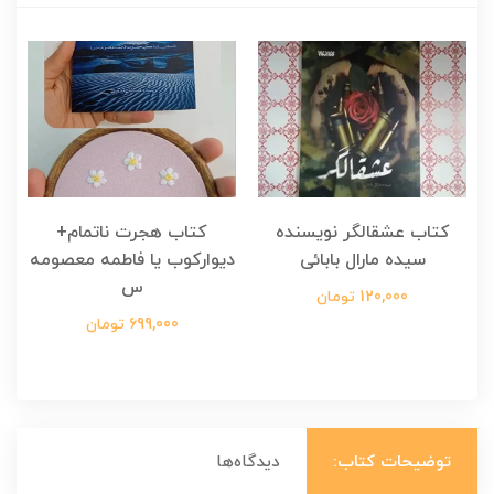
کتاب عشقالگر نویسنده
کتاب هجرت ناتمام+
ک
سیده مارال بابائی
دیوارکوب یا فاطمه معصومه
س
120,000 تومان
699,000 تومان
توضیحات کتاب:
دیدگاه‌ها