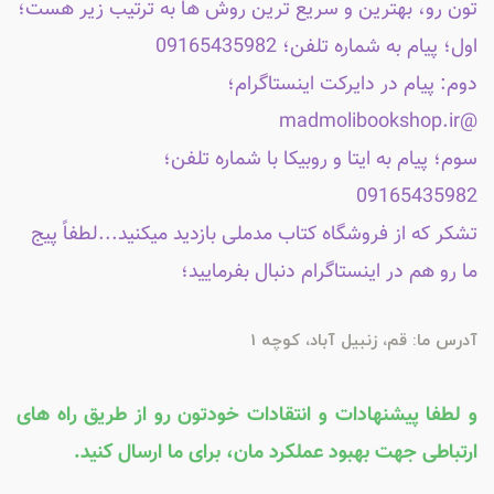
تون رو، بهترین و سریع ترین روش ها به ترتیب زیر هست؛
اول؛ پیام به شماره تلفن؛ 09165435982
دوم: پیام در دایرکت اینستاگرام؛
@madmolibookshop.ir
سوم؛ پیام به ایتا و روبیکا با شماره تلفن؛
09165435982
تشکر که از فروشگاه کتاب مدملی بازدید میکنید...لطفاً پیج
ما رو هم در اینستاگرام دنبال بفرمایید؛
آدرس ما: قم، زنبیل آباد، کوچه 1
و لطفا پیشنهادات و انتقادات خودتون رو از طریق راه های
ارتباطی جهت بهبود عملکرد مان، برای ما ارسال کنید.