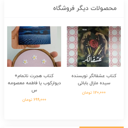
محصولات دیگر فروشگاه
کتاب عشقالگر نویسنده
کتاب هجرت ناتمام+
ک
سیده مارال بابائی
دیوارکوب یا فاطمه معصومه
س
120,000 تومان
699,000 تومان