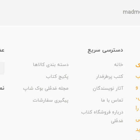
دسترسی سریع
عض
ک
خانه
دسته بندی کالاها
اب
کتب پرطرفدار
پکیج کتاب
و
نم
آثار نویسندگان
مجله مَدمُلی بوک شاپ
،
تماس با ما
پیگیری سفارشات
ا
درباره فروشگاه کتاب
ی
مَدمُلی
د