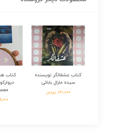
هجرت ناتمام اثر
کتاب عشقالگر نویسنده
کتاب هج
طفی مدملی
سیده مارال بابائی
دیوارکو
معص
124,000 تومان
120,000 تومان
699,000 ت