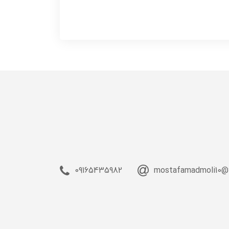
09165435982
mostafamadmoli10@