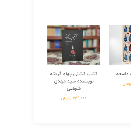
واسعه
کتاب کشتی پهلو گرفته
کتاب رسول مولت
نویسنده سید مهدی
نویسنده زینب عرفا
شجاعی
299,000 تومان
239,000 تومان