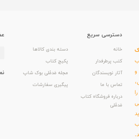
دسترسی سریع
عض
ک
خانه
دسته بندی کالاها
اب
کتب پرطرفدار
پکیج کتاب
و
نم
آثار نویسندگان
مجله مَدمُلی بوک شاپ
،
تماس با ما
پیگیری سفارشات
ا
درباره فروشگاه کتاب
ی
مَدمُلی
د
ب
د.