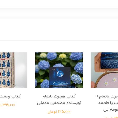
رت ناتمام+
کتاب هجرت ناتمام
کتاب رحمت 
ب یا فاطمه
نویسنده مصطفی مدملی
399,000 تومان
ومه س
125,000 تومان