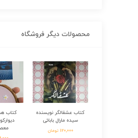
محصولات دیگر فروشگاه
هجرت ناتمام اثر
کتاب عشقالگر نویسنده
کتاب هج
طفی مدملی
سیده مارال بابائی
دیوارکو
معص
124,000 تومان
120,000 تومان