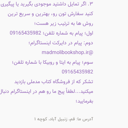
۳. اگر تمایل داشتید موجودی بگیرید یا پیگیری
کنید سفارش تون رو، بهترین و سریع ترین
روش ها به ترتیب زیر هست؛
اول؛ پیام به شماره تلفن؛ 09165435982
دوم: پیام در دایرکت اینستاگرام؛
@madmolibookshop.ir
سوم؛ پیام به ایتا و روبیکا با شماره تلفن؛
09165435982
تشکر که از فروشگاه کتاب مدملی بازدید
میکنید...لطفاً پیج ما رو هم در اینستاگرام دنبال
بفرمایید؛
آدرس ما: قم، زنبیل آباد، کوچه 1