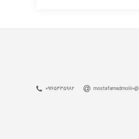
09165435982
mostafamadmoli10@