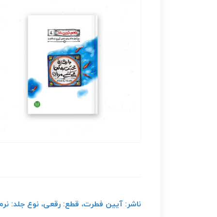
ناشر: آیین فطرت، قطع: رقعی، نوع جلد: نرم