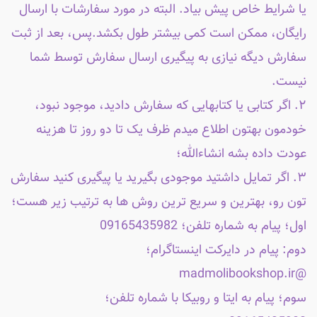
یا شرایط خاص پیش بیاد. البته در مورد سفارشات با ارسال
رایگان، ممکن است کمی بیشتر طول بکشد.پس، بعد از ثبت
سفارش دیگه نیازی به پیگیری ارسال سفارش توسط شما
نیست.
۲. اگر کتابی یا کتابهایی که سفارش دادید، موجود نبود،
خودمون بهتون اطلاع میدم ظرف یک تا دو روز تا هزینه
عودت داده بشه انشاءالله؛
۳. اگر تمایل داشتید موجودی بگیرید یا پیگیری کنید سفارش
تون رو، بهترین و سریع ترین روش ها به ترتیب زیر هست؛
اول؛ پیام به شماره تلفن؛ 09165435982
دوم: پیام در دایرکت اینستاگرام؛
@madmolibookshop.ir
سوم؛ پیام به ایتا و روبیکا با شماره تلفن؛