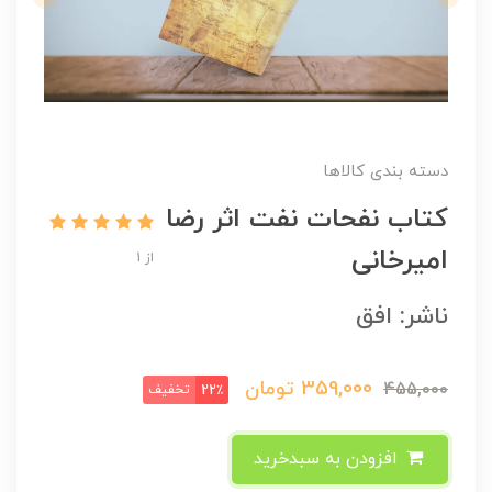
دسته بندی کالاها
کتاب نفحات نفت اثر رضا
امیرخانی
از 1
ناشر: افق
359,000
تومان
455,000
تخفیف
22٪
افزودن به سبدخرید