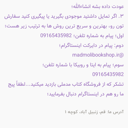
عودت داده بشه انشاءالله؛
۳. اگر تمایل داشتید موجودی بگیرید یا پیگیری کنید سفارش
تون رو، بهترین و سریع ترین روش ها به ترتیب زیر هست؛
اول؛ پیام به شماره تلفن؛ 09165435982
دوم: پیام در دایرکت اینستاگرام؛
@madmolibookshop.ir
سوم؛ پیام به ایتا و روبیکا با شماره تلفن؛
09165435982
تشکر که از فروشگاه کتاب مدملی بازدید میکنید...لطفاً پیج
ما رو هم در اینستاگرام دنبال بفرمایید؛
آدرس ما: قم، زنبیل آباد، کوچه 1