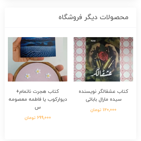
محصولات دیگر فروشگاه
کتاب عشقالگر نویسنده
کتاب هجرت ناتمام+
ک
سیده مارال بابائی
دیوارکوب یا فاطمه معصومه
س
120,000 تومان
699,000 تومان