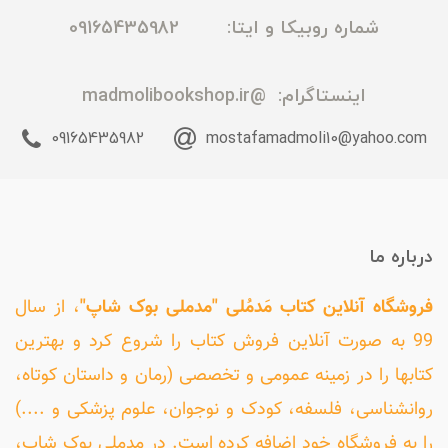
شماره روبیکا و ایتا: 09165435982
اینستاگرام:
@madmolibookshop.ir
09165435982
mostafamadmoli10@yahoo.com
درباره ما
فروشگاه آنلاین کتاب مَدمُلی "مدملی بوک شاپ"
، از سال
99 به صورت آنلاین فروش کتاب را شروع کرد و بهترین
کتابها را در زمینه عمومی و تخصصی (رمان و داستان کوتاه،
روانشناسی، فلسفه، کودک و نوجوان، علوم پزشکی و ....)
را به فروشگاه خود اضافه کرده است. در مدملی بوک شاپ،