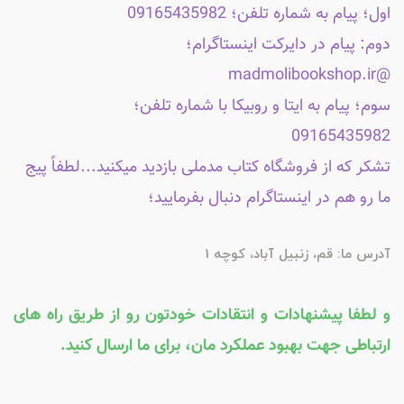
اول؛ پیام به شماره تلفن؛ 09165435982
دوم: پیام در دایرکت اینستاگرام؛
@madmolibookshop.ir
سوم؛ پیام به ایتا و روبیکا با شماره تلفن؛
09165435982
تشکر که از فروشگاه کتاب مدملی بازدید میکنید...لطفاً پیج
ما رو هم در اینستاگرام دنبال بفرمایید؛
آدرس ما: قم، زنبیل آباد، کوچه 1
و لطفا پیشنهادات و انتقادات خودتون رو از طریق راه های
ارتباطی جهت بهبود عملکرد مان، برای ما ارسال کنید.