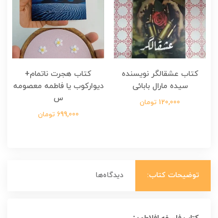
کتاب عشقالگر نویسنده
کتاب هجرت ناتمام+
ک
سیده مارال بابائی
دیوارکوب یا فاطمه معصومه
س
120,000 تومان
699,000 تومان
توضیحات کتاب:
دیدگاه‌ها