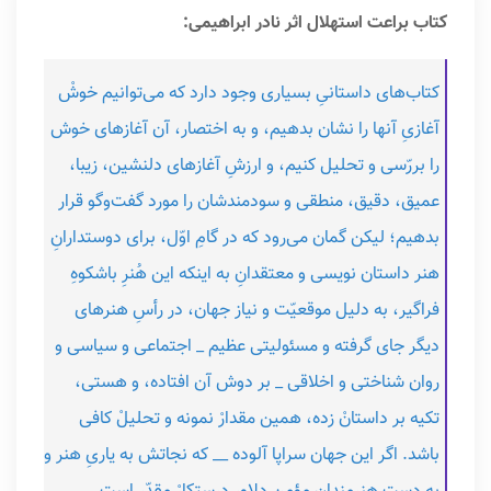
کتاب براعت استهلال اثر نادر ابراهیمی:
کتاب‌های داستانیِ بسیاری وجود دارد که می‌توانیم خوشْ
آغازیِ آنها را نشان بدهیم، و به اختصار، آن آغازهای خوش
را بررّسی و تحلیل کنیم، و ارزشِ آغازهای دلنشین، زیبا،
عمیق، دقیق، منطقی و سودمندشان را مورد گفت‌وگو قرار
بدهیم؛ لیکن گمان می‌رود که در گامِ اوّل، برای دوستدارانِ
هنر داستان نویسی و معتقدانِ به اینکه این هُنرِ باشکوهِ
فراگیر، به دلیل موقعیّت و نیاز جهان، در رأسِ هنرهای
دیگر جای گرفته و مسئولیتی عظیم _ اجتماعی و سیاسی و
روان شناختی و اخلاقی _ بر دوش‌ آن افتاده، و هستی،
تکیه بر داستانْ زده، همین مقدارْ نمونه و تحلیلْ کافی
باشد. اگر این جهان سراپا آلوده ‌__ که نجاتش به یاریِ هنر و