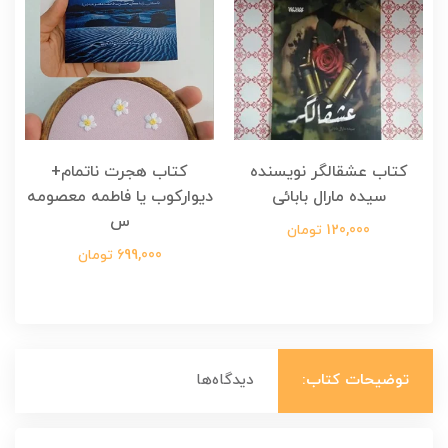
کتاب عشقالگر نویسنده
کتاب هجرت ناتمام+
ک
سیده مارال بابائی
دیوارکوب یا فاطمه معصومه
س
120,000 تومان
699,000 تومان
توضیحات کتاب:
دیدگاه‌ها