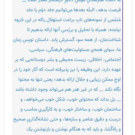
به دست هنرمندانِ مؤمنِ دلاورِ درستکارْ مقدّر است __
فرصت بدهد،‌ البتّه بعدها می‌توانیم جلد دوّم یا جلد
مُتمّمی از نمونه‌های نابِ براعت استهلال راکه در این جُزوه
نیامده، همراه با تحلیل و بررّسیِ آنها ارائه بدهیم تا
شناخت‌مان، از همه سو، ‌گسترش یابد. داستان نویسِ زمان
ما، سوای همه‌ی مسئولیت‌های فرهنگی، سیاسی،
اجتماعی، اخلاقی، زیست محیطی و بشر دوستانه‌یی که بر
عهده دارد، این وظیفه را نیز پذیرفته است که آثار خود را در
اوجِ ممکنِ زیبایی و جلالْ ارائه بدهد؛ یعنی تنها به محتوا
نگاه نکند __‌ که در غیر هنر هم می‌تواند وجود داشته باشد
__ بل بداند که محتوای خوب، شکل خوب می‌خواهد، و
ساختمان خوب، و ساختار خوب، و به کارگیریِ مناسب و
درست و دقیق عناصر و سازه‌ها، و حتی نشانه‌گذاریِ صحیح
و راهْ‌گُشا، و باید که به هنگامِ نوشتن و بازنوشتنِ یک