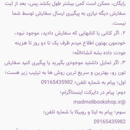
رایگان، ممکن است کمی بیشتر طول بکشد.پس، بعد از ثبت
سفارش دیگه نیازی به پیگیری ارسال سفارش توسط شما
نیست.
۲. اگر کتابی یا کتابهایی که سفارش دادید، موجود نبود،
خودمون بهتون اطلاع میدم ظرف یک تا دو روز تا هزینه
عودت داده بشه انشاءالله؛
۳. اگر تمایل داشتید موجودی بگیرید یا پیگیری کنید سفارش
تون رو، بهترین و سریع ترین روش ها به ترتیب زیر هست؛
اول؛ پیام به شماره تلفن؛ 09165435982
دوم: پیام در دایرکت اینستاگرام؛
@madmolibookshop.ir
سوم؛ پیام به ایتا و روبیکا با شماره تلفن؛
09165435982