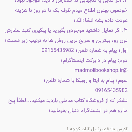
۲. اگر کتابی یا کتابهایی که سفارش دادید، موجود نبود،
خودمون بهتون اطلاع میدم ظرف یک تا دو روز تا هزینه
عودت داده بشه انشاءالله؛
۳. اگر تمایل داشتید موجودی بگیرید یا پیگیری کنید سفارش
تون رو، بهترین و سریع ترین روش ها به ترتیب زیر هست؛
اول؛ پیام به شماره تلفن؛ 09165435982
دوم: پیام در دایرکت اینستاگرام؛
@madmolibookshop.ir
سوم؛ پیام به ایتا و روبیکا با شماره تلفن؛
09165435982
تشکر که از فروشگاه کتاب مدملی بازدید میکنید...لطفاً پیج
ما رو هم در اینستاگرام دنبال بفرمایید؛
آدرس ما: قم، زنبیل آباد، کوچه 1