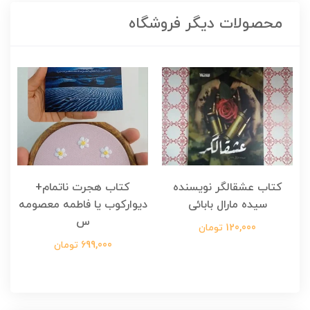
محصولات دیگر فروشگاه
کتاب عشقالگر نویسنده
کتاب هجرت ناتمام+
ک
سیده مارال بابائی
دیوارکوب یا فاطمه معصومه
س
120,000 تومان
699,000 تومان