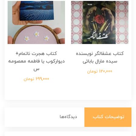
کتاب عشقالگر نویسنده
کتاب هجرت ناتمام+
ک
سیده مارال بابائی
دیوارکوب یا فاطمه معصومه
س
120,000 تومان
699,000 تومان
توضیحات کتاب:
دیدگاه‌ها