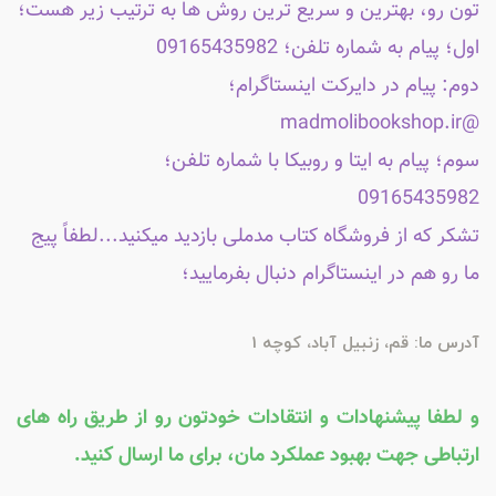
تون رو، بهترین و سریع ترین روش ها به ترتیب زیر هست؛
اول؛ پیام به شماره تلفن؛ 09165435982
دوم: پیام در دایرکت اینستاگرام؛
@madmolibookshop.ir
سوم؛ پیام به ایتا و روبیکا با شماره تلفن؛
09165435982
تشکر که از فروشگاه کتاب مدملی بازدید میکنید...لطفاً پیج
ما رو هم در اینستاگرام دنبال بفرمایید؛
آدرس ما: قم، زنبیل آباد، کوچه 1
و لطفا پیشنهادات و انتقادات خودتون رو از طریق راه های
ارتباطی جهت بهبود عملکرد مان، برای ما ارسال کنید.