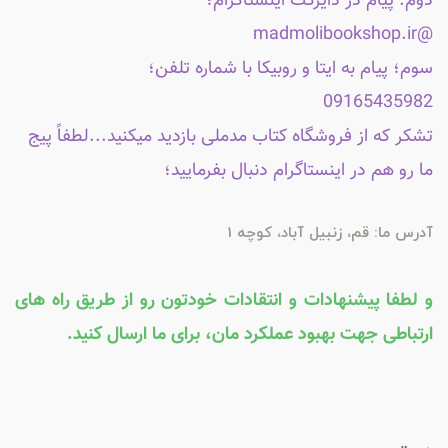
دوم: پیام در دایرکت اینستاگرام؛
@madmolibookshop.ir
سوم؛ پیام به ایتا و روبیکا با شماره تلفن؛
09165435982
تشکر که از فروشگاه کتاب مدملی بازدید میکنید...لطفاً پیج
ما رو هم در اینستاگرام دنبال بفرمایید؛
آدرس ما: قم، زنبیل آباد، کوچه 1
و لطفا پیشنهادات و انتقادات خودتون رو از طریق راه های
ارتباطی جهت بهبود عملکرد مان، برای ما ارسال کنید.