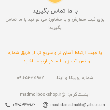
با ما تماس بگیرید
برای ثبت سفارش و یا مشاوره می توانید با ما تماس
بگیرید!
یا جهت ارتباط آسان تر و سریع تر، از طریق شماره
واتس آپ زیر با ما در ارتباط باشید...
شماره روبیکا و ایتا: 09165435982
اینستاگرام:
@madmolibookshop.ir
09165435982
mostafamadmoli10@yahoo.com