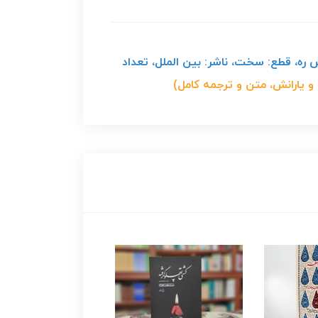
ویسنده: سید ابن طاووس ره، قطع: سخت، ناشر: بین الملل، تعداد
 یارانش، متن و ترجمه کامل)