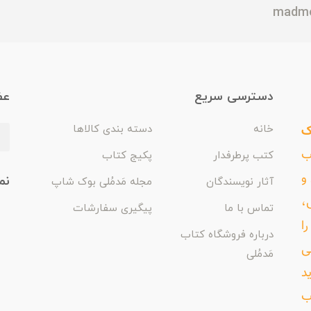
دسترسی سریع
عض
ک
خانه
دسته بندی کالاها
اب
کتب پرطرفدار
پکیج کتاب
و
نم
آثار نویسندگان
مجله مَدمُلی بوک شاپ
،
تماس با ما
پیگیری سفارشات
ا
درباره فروشگاه کتاب
ی
مَدمُلی
د
ب