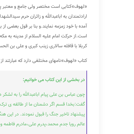
«لهوف»کتابی است مختصر ولی جامع و معتبر پیرا
ارادتمندان به اباعبدالله و زائران حرم سیدالشه
آمده با خود زمزمه نمایند.و بنا بر قول بعضی از
است.از حرکت امام علیه السلام از مدینه به مکه
کربلا با قافله سالاری زینب کبری و علی بن الحس
کتاب «لهوف»نامهای مختلفی دارد که عبارتند 
در بخشی از این کتاب می خوانیم:
چون عباس بن علی پیام اباعبدالله را به لشکر
گفت:بخدا قسم اگر دشمنان ما از طائفه ی ترک و 
پیشنهاد تاخیر جنگ را قبول نمودند. در این 
عالم رویا جدم محمد،پدرم علی،مادرم فاطمه و ب