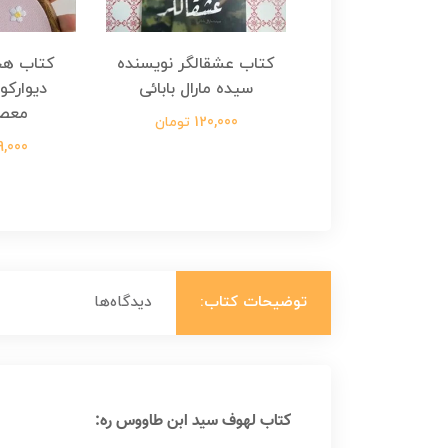
هجرت ناتمام اثر
کتاب عشقالگر نویسنده
کتاب هج
طفی مدملی
سیده مارال بابائی
دیوارکو
معص
124,000 تومان
120,000 تومان
699,000 ت
توضیحات کتاب:
دیدگاه‌ها
کتاب لهوف سید ابن طاووس ره: