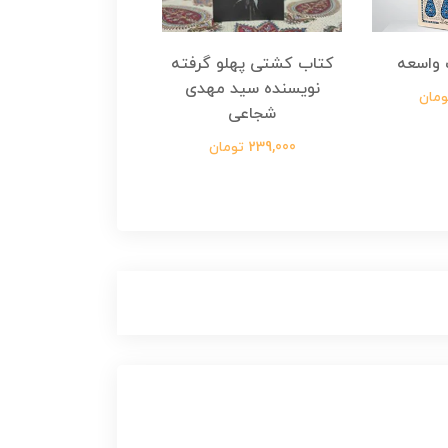
واسعه
کتاب کشتی پهلو گرفته
کتاب رسول مولت
نویسنده سید مهدی
نویسنده زینب عرفا
شجاعی
299,000 تومان
239,000 تومان