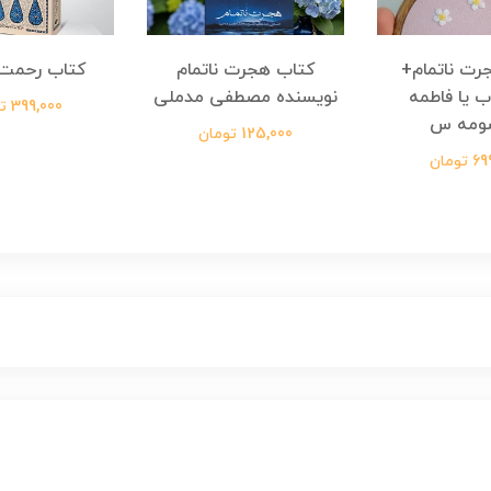
رت ناتمام+
کتاب هجرت ناتمام
کتاب رحمت 
ب یا فاطمه
نویسنده مصطفی مدملی
399,000 تومان
ومه س
125,000 تومان
ومان