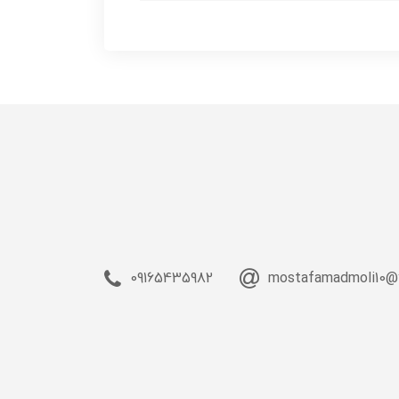
09165435982
mostafamadmoli10@