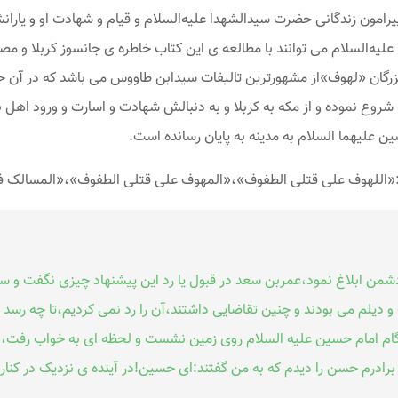
مون زندگانی حضرت سیدالشهدا علیه‌السلام و قیام و شهادت او و یارانش
دا علیه‌السلام می توانند با مطالعه ی این کتاب خاطره ی جانسوز کربلا و
 بزرگان «لهوف»از مشهورترین تالیفات سیدابن طاووس می باشد که در آن حا
 شروع نموده و از مکه به کربلا و به دنبالش شهادت و اسارت و ورود اهل 
ین علیهما السلام به مدینه به پایان رسانده است.
از:«اللهوف علی قتلی الطفوف»،«المهوف علی قتلی الطفوف»،«المسالک
 دشمن ابلاغ نمود،عمربن سعد در قبول یا رد این پیشنهاد چیزی نگفت و س
دیلم می بودند و چنین تقاضایی داشتند،آن را رد نمی کردیم،تا چه رسد به
هنگام امام حسین علیه السلام روی زمین نشست و لحظه ای به خواب رفت،ه
رادرم حسن را دیدم که به من گفتند:ای حسین!در آینده ی نزدیک در کنار 