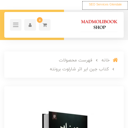
SEO Services Glendale
0
خانه
فهرست محصولات
کتاب جین ایر اثر شارلوت برونته