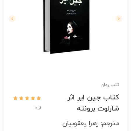
کتب رمان
کتاب جین ایر اثر
شارلوت برونته
از 10
مترجم: زهرا یعقوبیان