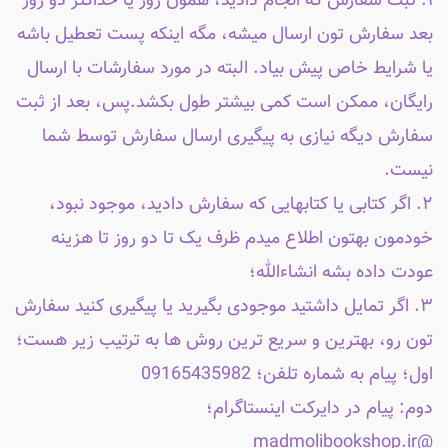
۱. ثبت سفارش که انجام دادید، همون روز یا حداکثر دو روز
بعد سفارش تون ارسال میشه، مگه اینکه پست تعطیل باشه
یا شرایط خاص پیش بیاد. البته در مورد سفارشات با ارسال
رایگان، ممکن است کمی بیشتر طول بکشد.پس، بعد از ثبت
سفارش دیگه نیازی به پیگیری ارسال سفارش توسط شما
نیست.
۲. اگر کتابی یا کتابهایی که سفارش دادید، موجود نبود،
خودمون بهتون اطلاع میدم ظرف یک تا دو روز تا هزینه
عودت داده بشه انشاءالله؛
۳. اگر تمایل داشتید موجودی بگیرید یا پیگیری کنید سفارش
تون رو، بهترین و سریع ترین روش ها به ترتیب زیر هست؛
اول؛ پیام به شماره تلفن؛ 09165435982
دوم: پیام در دایرکت اینستاگرام؛
@madmolibookshop.ir