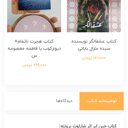
کتاب عشقالگر نویسنده
کتاب هجرت ناتمام+
ک
سیده مارال بابائی
دیوارکوب یا فاطمه معصومه
س
120,000 تومان
699,000 تومان
توضیحات کتاب:
دیدگاه‌ها
کتاب جین ایر اثر شارلوت برونته: