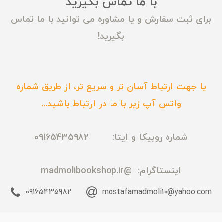
با ما تماس بگیرید
برای ثبت سفارش و یا مشاوره می توانید با ما تماس
بگیرید!
یا جهت ارتباط آسان تر و سریع تر، از طریق شماره
واتس آپ زیر با ما در ارتباط باشید...
شماره روبیکا و ایتا: 09165435982
اینستاگرام:
@madmolibookshop.ir
09165435982
mostafamadmoli10@yahoo.com