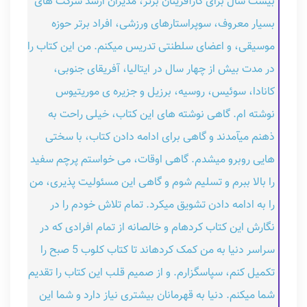
بیست سال برای کارآفرینان برتر، مدیران ارشد شرکت های
بسیار معروف، سوپراستارهای ورزشی، افراد برتر حوزه
موسیقی، و اعضای سلطنتی تدریس می‎کنم. من این کتاب را
در مدت بیش از چهار سال در ایتالیا، آفریقای جنوبی،
کانادا، سوئیس، روسیه، برزیل و جزیره ی موری­تیوس
نوشته ام. گاهی نوشته های این کتاب، خیلی راحت به
ذهنم می‎آمدند و گاهی برای ادامه دادن کتاب، با سختی
هایی روبرو می‎شدم. گاهی اوقات، می خواستم پرچم سفید
را بالا ببرم و تسلیم شوم و گاهی این مسئولیت پذیری، من
را به ادامه دادن تشویق می‎کرد. تمام تلاش خودم را در
نگارش این کتاب کرده‎ام و خالصانه از تمام افرادی که در
سراسر دنیا به من کمک کرده‎اند تا کتاب کلوب 5 صبح را
تکمیل کنم، سپاسگزارم. و از صمیم قلب این کتاب را تقدیم
شما می‎کنم. دنیا به قهرمانان بیش‎تری نیاز دارد و شما این