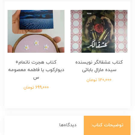
کتاب عشقالگر نویسنده
کتاب هجرت ناتمام+
ک
سیده مارال بابائی
دیوارکوب یا فاطمه معصومه
س
120,000 تومان
699,000 تومان
توضیحات کتاب:
دیدگاه‌ها