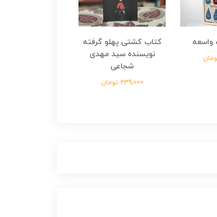
واسعه
کتاب کشتی پهلو گرفته
کتاب رسول مولت
نویسنده سید مهدی
نویسنده زینب عرفا
شجاعی
299,000 تومان
239,000 تومان