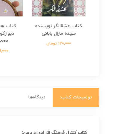
هجرت ناتمام اثر
کتاب عشقالگر نویسنده
کتاب هج
طفی مدملی
سیده مارال بابائی
دیوارکو
معص
124,000 تومان
120,000 تومان
699,000 ت
توضیحات کتاب:
دیدگاه‌ها
کتاب کنترل فرهنگ اثر ادوارد برمن: