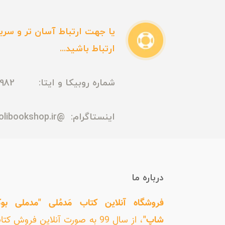
یا جهت ارتباط آسان تر و سریع
ارتباط باشید...
شماره روبیکا و ایتا: 09165435982
اینستاگرام:
@madmolibookshop.ir
درباره ما
فروشگاه آنلاین کتاب مَدمُلی "مدملی بو
شاپ"
، از سال 99 به صورت آنلاین فروش کت