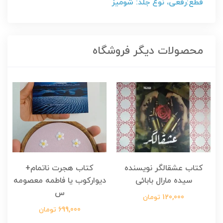
قطع:رقعی، نوع جلد: شومیز
محصولات دیگر فروشگاه
کتاب عشقالگر نویسنده
کتاب هجرت ناتمام+
ک
سیده مارال بابائی
دیوارکوب یا فاطمه معصومه
س
120,000 تومان
699,000 تومان