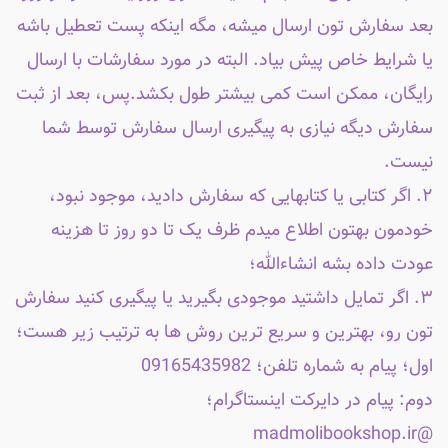
بعد سفارش تون ارسال میشه، مگه اینکه پست تعطیل باشه
یا شرایط خاص پیش بیاد. البته در مورد سفارشات با ارسال
رایگان، ممکن است کمی بیشتر طول بکشد.پس، بعد از ثبت
سفارش دیگه نیازی به پیگیری ارسال سفارش توسط شما
نیست.
۲. اگر کتابی یا کتابهایی که سفارش دادید، موجود نبود،
خودمون بهتون اطلاع میدم ظرف یک تا دو روز تا هزینه
عودت داده بشه انشاءالله؛
۳. اگر تمایل داشتید موجودی بگیرید یا پیگیری کنید سفارش
تون رو، بهترین و سریع ترین روش ها به ترتیب زیر هست؛
اول؛ پیام به شماره تلفن؛ 09165435982
دوم: پیام در دایرکت اینستاگرام؛
@madmolibookshop.ir