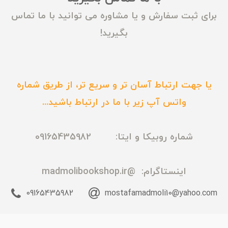
برای ثبت سفارش و یا مشاوره می توانید با ما تماس
بگیرید!
یا جهت ارتباط آسان تر و سریع تر، از طریق شماره
واتس آپ زیر با ما در ارتباط باشید...
شماره روبیکا و ایتا: 09165435982
اینستاگرام:
@madmolibookshop.ir
09165435982
mostafamadmoli10@yahoo.com