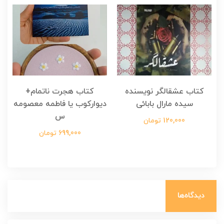
کتاب عشقالگر نویسنده
کتاب هجرت ناتمام+
ک
سیده مارال بابائی
دیوارکوب یا فاطمه معصومه
س
120,000 تومان
699,000 تومان
دیدگاه‌ها