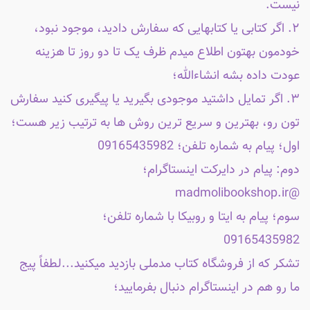
نیست.
۲. اگر کتابی یا کتابهایی که سفارش دادید، موجود نبود،
خودمون بهتون اطلاع میدم ظرف یک تا دو روز تا هزینه
عودت داده بشه انشاءالله؛
۳. اگر تمایل داشتید موجودی بگیرید یا پیگیری کنید سفارش
تون رو، بهترین و سریع ترین روش ها به ترتیب زیر هست؛
اول؛ پیام به شماره تلفن؛ 09165435982
دوم: پیام در دایرکت اینستاگرام؛
@madmolibookshop.ir
سوم؛ پیام به ایتا و روبیکا با شماره تلفن؛
09165435982
تشکر که از فروشگاه کتاب مدملی بازدید میکنید...لطفاً پیج
ما رو هم در اینستاگرام دنبال بفرمایید؛