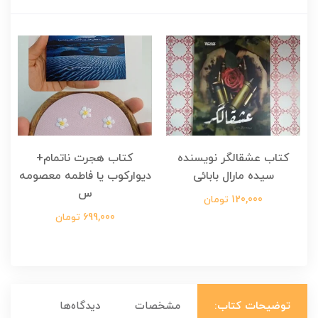
کتاب عشقالگر نویسنده
کتاب هجرت ناتمام+
ک
سیده مارال بابائی
دیوارکوب یا فاطمه معصومه
س
120,000 تومان
699,000 تومان
توضیحات کتاب:
مشخصات
دیدگاه‌ها