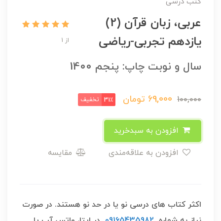
کتب درسی
عربی، زبان قرآن (2)
یازدهم تجربی-ریاضی
از 1
سال و نوبت چاپ: پنجم 1400
69,000
تومان
100,000
تخفیف
31٪
افزودن به سبدخرید
افزودن به علاقه‌مندی
مقایسه
اکثر کتاب های درسی نو یا در حد نو هستند. در صورت
نیاز به شماره
09165435982
در ایتا، واتس آپ یا