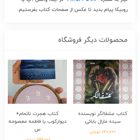
روبیکا پیام بدید تا عکس از صفحات کتاب بفرستیم.
محصولات دیگر فروشگاه
کتاب عشقالگر نویسنده
کتاب هجرت ناتمام+
ک
سیده مارال بابائی
دیوارکوب یا فاطمه معصومه
س
120,000 تومان
699,000 تومان