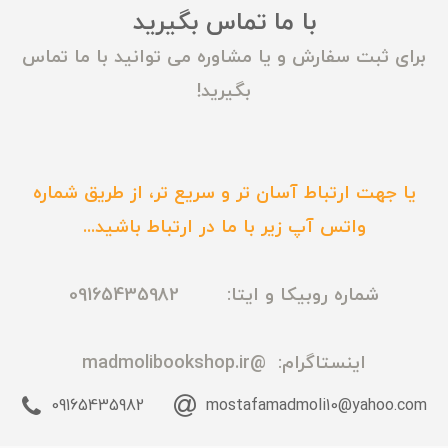
با ما تماس بگیرید
برای ثبت سفارش و یا مشاوره می توانید با ما تماس
بگیرید!
یا جهت ارتباط آسان تر و سریع تر، از طریق شماره
واتس آپ زیر با ما در ارتباط باشید...
شماره روبیکا و ایتا: 09165435982
اینستاگرام:
@madmolibookshop.ir
09165435982
mostafamadmoli10@yahoo.com