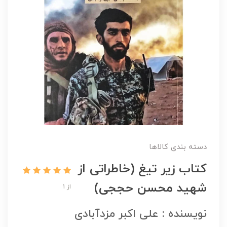
دسته بندی کالاها
کتاب زیر تیغ (خاطراتی از
شهید محسن حججی)
از 1
نویسنده : علی اکبر مزدآبادی