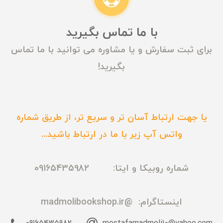
با ما تماس بگیرید
برای ثبت سفارش و یا مشاوره می توانید با ما تماس
بگیرید!
یا جهت ارتباط آسان تر و سریع تر، از طریق شماره
واتس آپ زیر با ما در ارتباط باشید...
شماره روبیکا و ایتا: 09165435982
اینستاگرام:
@madmolibookshop.ir