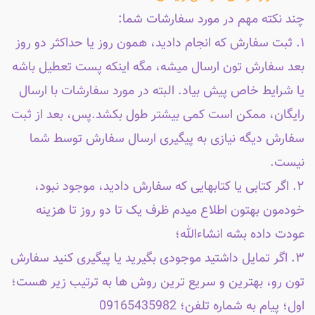
چند نکته مهم در مورد سفارشات شما:
۱. ثبت سفارش که انجام دادید، همون روز یا حداکثر دو روز
بعد سفارش تون ارسال میشه، مگه اینکه پست تعطیل باشه
یا شرایط خاص پیش بیاد. البته در مورد سفارشات با ارسال
رایگان، ممکن است کمی بیشتر طول بکشد.پس، بعد از ثبت
سفارش دیگه نیازی به پیگیری ارسال سفارش توسط شما
نیست.
۲. اگر کتابی یا کتابهایی که سفارش دادید، موجود نبود،
خودمون بهتون اطلاع میدم ظرف یک تا دو روز تا هزینه
عودت داده بشه انشاءالله؛
۳. اگر تمایل داشتید موجودی بگیرید یا پیگیری کنید سفارش
تون رو، بهترین و سریع ترین روش ها به ترتیب زیر هست؛
اول؛ پیام به شماره تلفن؛ 09165435982