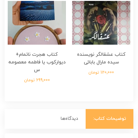
کتاب عشقالگر نویسنده
کتاب هجرت ناتمام+
ک
سیده مارال بابائی
دیوارکوب یا فاطمه معصومه
س
120,000 تومان
699,000 تومان
توضیحات کتاب:
دیدگاه‌ها