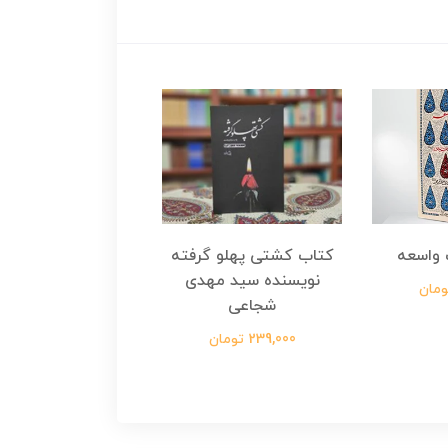
واسعه
کتاب کشتی پهلو گرفته
کتاب رسول مولت
نویسنده سید مهدی
نویسنده زینب عرفا
شجاعی
299,000 تومان
239,000 تومان