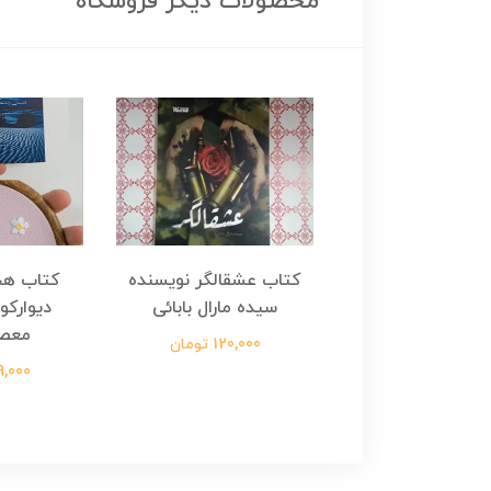
محصولات دیگر فروشگاه
هجرت ناتمام اثر
کتاب عشقالگر نویسنده
کتاب هج
طفی مدملی
سیده مارال بابائی
دیوارکو
معص
124,000 تومان
120,000 تومان
699,000 ت