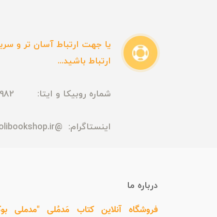
یا جهت ارتباط آسان تر و سریع
ارتباط باشید...
شماره روبیکا و ایتا: 09165435982
اینستاگرام:
@madmolibookshop.ir
درباره ما
فروشگاه آنلاین کتاب مَدمُلی "مدملی بو