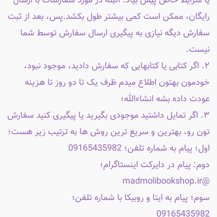
یا شرایط خاص پیش بیاد. البته در مورد سفارشات با ارسال
رایگان، ممکن است کمی بیشتر طول بکشد.پس، بعد از ثبت
سفارش دیگه نیازی به پیگیری ارسال سفارش توسط شما
نیست.
۲. اگر کتابی یا کتابهایی که سفارش دادید، موجود نبود،
خودمون بهتون اطلاع میدم ظرف یک تا دو روز تا هزینه
عودت داده بشه انشاءالله؛
۳. اگر تمایل داشتید موجودی بگیرید یا پیگیری کنید سفارش
تون رو، بهترین و سریع ترین روش ها به ترتیب زیر هست؛
اول؛ پیام به شماره تلفن؛ 09165435982
دوم: پیام در دایرکت اینستاگرام؛
@madmolibookshop.ir
سوم؛ پیام به ایتا و روبیکا با شماره تلفن؛
09165435982