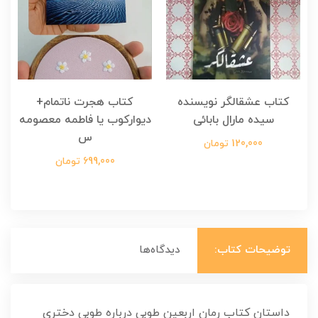
کتاب عشقالگر نویسنده
کتاب هجرت ناتمام+
ک
سیده مارال بابائی
دیوارکوب یا فاطمه معصومه
س
120,000 تومان
699,000 تومان
توضیحات کتاب:
دیدگاه‌ها
داستان کتاب رمان اربعین طوبی درباره طوبی دختری