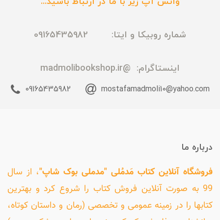
واتس آپ زیر با ما در ارتباط باشید...
شماره روبیکا و ایتا: 09165435982
اینستاگرام:
@madmolibookshop.ir
09165435982
mostafamadmoli10@yahoo.com
درباره ما
فروشگاه آنلاین کتاب مَدمُلی "مدملی بوک شاپ"
، از سال
99 به صورت آنلاین فروش کتاب را شروع کرد و بهترین
کتابها را در زمینه عمومی و تخصصی (رمان و داستان کوتاه،