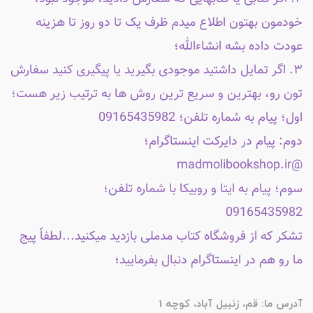
خودمون بهتون اطلاع میدم ظرف یک تا دو روز تا هزینه
عودت داده بشه انشاءالله؛
۳. اگر تمایل داشتید موجودی بگیرید یا پیگیری کنید سفارش
تون رو، بهترین و سریع ترین روش ها به ترتیب زیر هست؛
اول؛ پیام به شماره تلفن؛ 09165435982
دوم: پیام در دایرکت اینستاگرام؛
@madmolibookshop.ir
سوم؛ پیام به ایتا و روبیکا با شماره تلفن؛
09165435982
تشکر که از فروشگاه کتاب مدملی بازدید میکنید...لطفاً پیج
ما رو هم در اینستاگرام دنبال بفرمایید؛
آدرس ما: قم، زنبیل آباد، کوچه 1