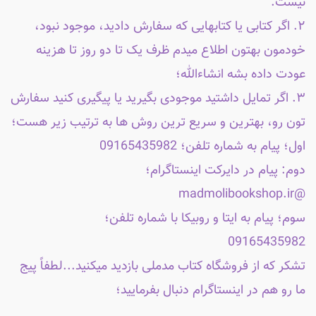
نیست.
۲. اگر کتابی یا کتابهایی که سفارش دادید، موجود نبود،
خودمون بهتون اطلاع میدم ظرف یک تا دو روز تا هزینه
عودت داده بشه انشاءالله؛
۳. اگر تمایل داشتید موجودی بگیرید یا پیگیری کنید سفارش
تون رو، بهترین و سریع ترین روش ها به ترتیب زیر هست؛
اول؛ پیام به شماره تلفن؛ 09165435982
دوم: پیام در دایرکت اینستاگرام؛
@madmolibookshop.ir
سوم؛ پیام به ایتا و روبیکا با شماره تلفن؛
09165435982
تشکر که از فروشگاه کتاب مدملی بازدید میکنید...لطفاً پیج
ما رو هم در اینستاگرام دنبال بفرمایید؛