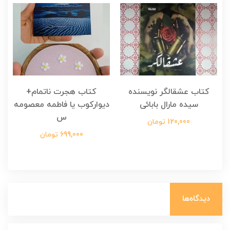
کتاب عشقالگر نویسنده
کتاب هجرت ناتمام+
ک
سیده مارال بابائی
دیوارکوب یا فاطمه معصومه
س
120,000 تومان
699,000 تومان
دیدگاه‌ها