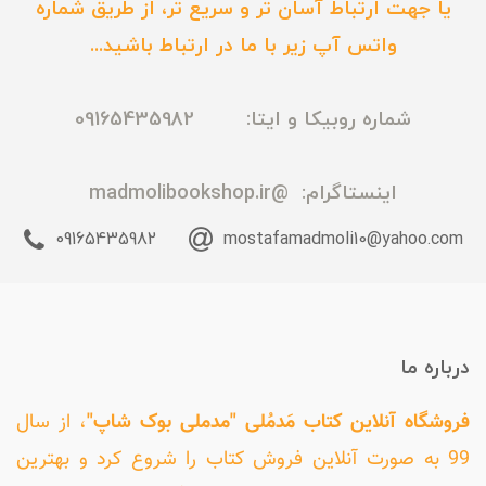
یا جهت ارتباط آسان تر و سریع تر، از طریق شماره
واتس آپ زیر با ما در ارتباط باشید...
شماره روبیکا و ایتا: 09165435982
اینستاگرام:
@madmolibookshop.ir
09165435982
mostafamadmoli10@yahoo.com
درباره ما
فروشگاه آنلاین کتاب مَدمُلی "مدملی بوک شاپ"
، از سال
99 به صورت آنلاین فروش کتاب را شروع کرد و بهترین