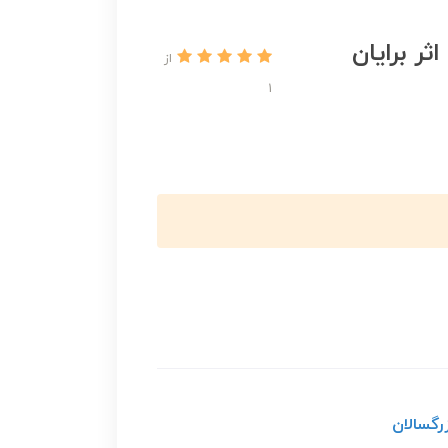
ر برایان
از
1
رگسالان