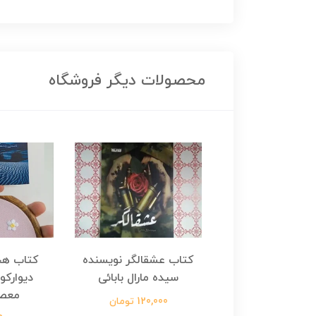
محصولات دیگر فروشگاه
هجرت ناتمام اثر
کتاب عشقالگر نویسنده
کتاب هج
طفی مدملی
سیده مارال بابائی
دیوارکو
معص
124,000 تومان
120,000 تومان