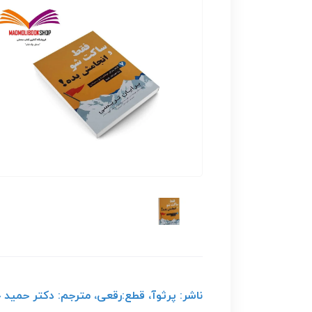
ناشر: پرثوآ، قطع:رقعی، مترجم: دکتر حمید 