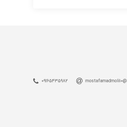
09165435982
mostafamadmoli10@