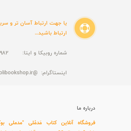
یا جهت ارتباط آسان تر و سریع
ارتباط باشید...
شماره روبیکا و ایتا: 09165435982
اینستاگرام:
@madmolibookshop.ir
درباره ما
فروشگاه آنلاین کتاب مَدمُلی "مدملی بو