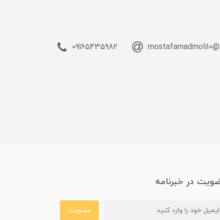
09165435982
mostafamadmoli10@
ویت در خبرنامه
عضویت