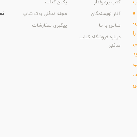
اب
کتب پرطرفدار
پکیج کتاب
و
نم
آثار نویسندگان
مجله مَدمُلی بوک شاپ
،
تماس با ما
پیگیری سفارشات
ا
درباره فروشگاه کتاب
ی
مَدمُلی
د
ب
د.
ی