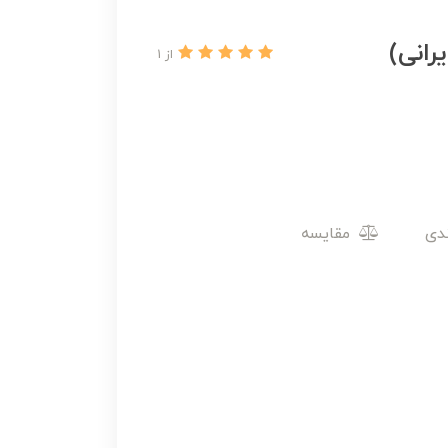
رانی)
از 1
مقایسه