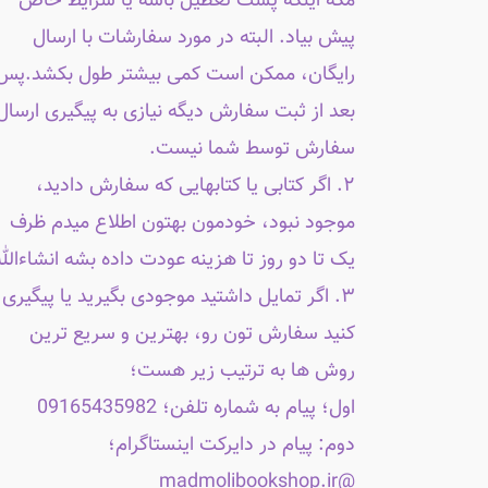
مگه اینکه پست تعطیل باشه یا شرایط خاص
پیش بیاد. البته در مورد سفارشات با ارسال
رایگان، ممکن است کمی بیشتر طول بکشد.پس
بعد از ثبت سفارش دیگه نیازی به پیگیری ارسال
سفارش توسط شما نیست.
۲. اگر کتابی یا کتابهایی که سفارش دادید،
موجود نبود، خودمون بهتون اطلاع میدم ظرف
یک تا دو روز تا هزینه عودت داده بشه انشاءالله
۳. اگر تمایل داشتید موجودی بگیرید یا پیگیری
کنید سفارش تون رو، بهترین و سریع ترین
روش ها به ترتیب زیر هست؛
اول؛ پیام به شماره تلفن؛ 09165435982
دوم: پیام در دایرکت اینستاگرام؛
@madmolibookshop.ir