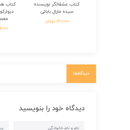
هجرت ناتمام اثر
کتاب عشقالگر نویسنده
کتاب هج
طفی مدملی
سیده مارال بابائی
دیوارکو
معص
124,000 تومان
120,000 تومان
699,000 ت
دیدگاه‌ها
دیدگاه خود را بنویسید