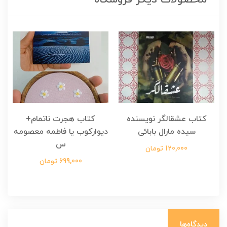
کتاب عشقالگر نویسنده
کتاب هجرت ناتمام+
ک
سیده مارال بابائی
دیوارکوب یا فاطمه معصومه
س
120,000 تومان
699,000 تومان
دیدگاه‌ها