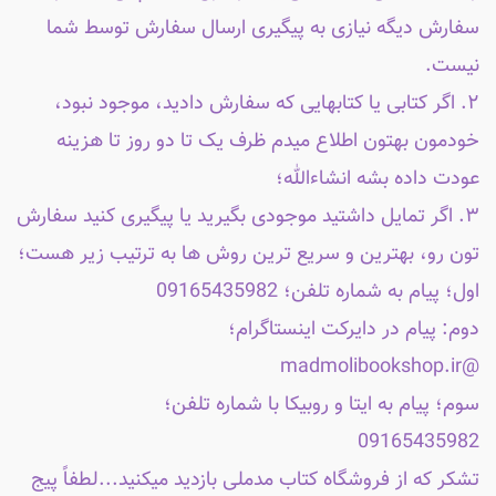
سفارش دیگه نیازی به پیگیری ارسال سفارش توسط شما
نیست.
۲. اگر کتابی یا کتابهایی که سفارش دادید، موجود نبود،
خودمون بهتون اطلاع میدم ظرف یک تا دو روز تا هزینه
عودت داده بشه انشاءالله؛
۳. اگر تمایل داشتید موجودی بگیرید یا پیگیری کنید سفارش
تون رو، بهترین و سریع ترین روش ها به ترتیب زیر هست؛
اول؛ پیام به شماره تلفن؛ 09165435982
دوم: پیام در دایرکت اینستاگرام؛
@madmolibookshop.ir
سوم؛ پیام به ایتا و روبیکا با شماره تلفن؛
09165435982
تشکر که از فروشگاه کتاب مدملی بازدید میکنید...لطفاً پیج