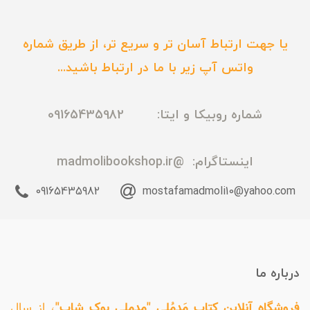
یا جهت ارتباط آسان تر و سریع تر، از طریق شماره
واتس آپ زیر با ما در ارتباط باشید...
شماره روبیکا و ایتا: 09165435982
اینستاگرام:
@madmolibookshop.ir
09165435982
mostafamadmoli10@yahoo.com
درباره ما
فروشگاه آنلاین کتاب مَدمُلی "مدملی بوک شاپ"
، از سال