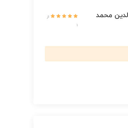
الدین محمد
از
1