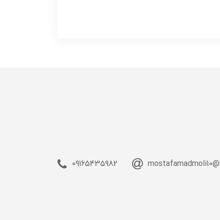
09165435982
mostafamadmoli10@