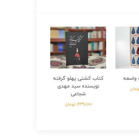
واسعه
کتاب کشتی پهلو گرفته
کتاب رسول مولت
نویسنده سید مهدی
نویسنده زینب عرفا
شجاعی
299,000 تومان
239,000 تومان