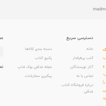
دسترسی سریع
عض
ک
خانه
دسته بندی کالاها
اب
کتب پرطرفدار
پکیج کتاب
و
نم
آثار نویسندگان
مجله مَدمُلی بوک شاپ
،
تماس با ما
پیگیری سفارشات
ا
درباره فروشگاه کتاب
ی
مَدمُلی
د