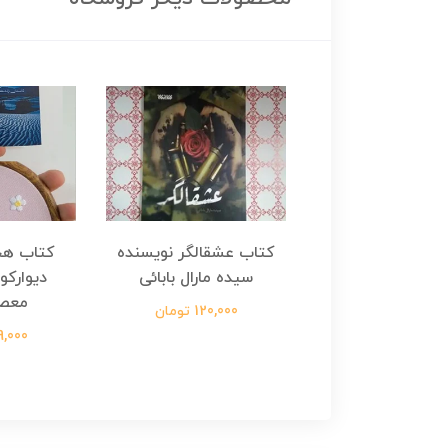
هجرت ناتمام اثر
کتاب عشقالگر نویسنده
کتاب هج
طفی مدملی
سیده مارال بابائی
دیوارکو
معص
124,000 تومان
120,000 تومان
699,000 ت